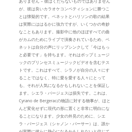
ありません – 彼はくだらないものではありません
が、彼は良いカラオケコンペティションに勝つこ
とは懐疑的です。ベネットとハリソンの歌の結果
は実際にははるかに強力ですが、いくつかの奇妙
なこともあります。撮影中に他のほぼすべての曲
がカムのためにライブで演奏されているため、ベ
ネットは自分の声にリップシンクして「今はもっ
と必要です」を持ちます。それはポップミュージ
ックのプリンセスミュージックビデオを含むテス
トです。これはすべて、シラノが自分の人々にす
ることではなく、特に愛を愛する人々にとって
も、それが人気になるかもしれないことを保証し
ます。シエラ・バージェスは損失です。これは、
Cyrano de Bergeracの物語に対する物事が、ほと
んど変化せずに現代の形に置くと非常に明白にな
ることになります。少女の外見のために、シエ
ラ・バージェス（シャノン・パーサー）は、誰か
が実際に彼らに熱心になるかもしれないと信じて