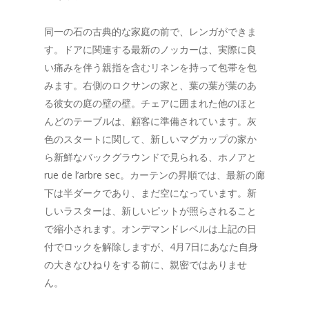
同一の石の古典的な家庭の前で、レンガができま
す。ドアに関連する最新のノッカーは、実際に良
い痛みを伴う親指を含むリネンを持って包帯を包
みます。右側のロクサンの家と、葉の葉が葉のあ
る彼女の庭の壁の壁。チェアに囲まれた他のほと
んどのテーブルは、顧客に準備されています。灰
色のスタートに関して、新しいマグカップの家か
ら新鮮なバックグラウンドで見られる、ホノアと
rue de l’arbre sec。カーテンの昇順では、最新の廊
下は半ダークであり、まだ空になっています。新
しいラスターは、新しいピットが照らされること
で縮小されます。オンデマンドレベルは上記の日
付でロックを解除しますが、4月7日にあなた自身
の大きなひねりをする前に、親密ではありませ
ん。