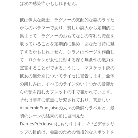
は次の感染症かもしれません。
彼は偉大な銃士、ラグノーの支配的な妻のライセ
からのパラマーであり、貧しい詩人から定期的に
集まって、ラグノーのおもてなしの有利な資産を
取っていることを定期的に集め、あなたは詩に魅
了するかもしれません。シラノはページを作曲し
て、ロクサンが女性に対する深く無条件の魅力を
宣言することができるようにし、マスケット銃の
彼女の無分別についてライセに警告します。全体
の楽しみは、すべてのラインのいくつかの音節か
らの韻を踏むカプレットの中で書かれています。
それは非常に慎重に研究されており、真新しい
AcadémieFrançaiseの人々の新鮮なラベルと、最
初のシーンの結果の前に垣間見た
DamesPrécieusesにもなります。 /r /ビデオクリ
ップの目的は、会話のための包括的なスポットを