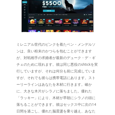
ミレニアル世代のピンクを着たベン・メンデルソ
ンは、良い粉末のかつらを包むことができます
が、対戦相手の求婚者が最新のデューク・デ・ギ
チェのために現れます。彼は同じ悪役のshtickを実
行していますが、それは何分も前に完成していま
すが、それでも彼らは携帯電話にあります。スト
ーリーラインはあなたを木材に行きます。確か
に、大きな木片がシラノに落ちました。優れた
「ラッキー」により、木材が早朝にシラノの頭に
落ちることができます。彼はセックス中に次の14
日間を過ごし、優れた脳震盪を乗り越え、あなた