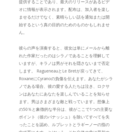
提供することであり、最大のリリースがあるビデ
オに情報が表示されます。配布は、加入者を楽し
ませるだけでなく、素晴らしい話を通知または開
始するという真の目的のためのものかもしれませ
ん。
彼らの声を演奏すると、彼女は単にメールから離
れた作家だったのはシラノであることを理解して
いますが、キラノは男がそれを隠さないまで否定
します。 RagueneauとLe Bretが戻ってきて、
RoxaneにCyranoの負傷を伝えます。あなたがシラ
ノである場合、彼の愛する人たちは泣き、ロクサ
ンはあなたにあなたを楽しんでいることを知らせ
ます。男はさまざまな敵と戦っています。想像上
の50％と象徴的な半分は、彼がここで1つの主要な
ポイント（彼のパナッシュ）を除いてすべてを失
ったことを認め、ルブレットとラギーノーの指の