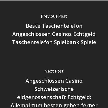
Previous Post
Beste Taschentelefon
Angeschlossen Casinos Echtgeld
Taschentelefon Spielbank Spiele
Next Post
Angeschlossen Casino
Schweizerische
eidgenossenschaft Echtgeld:
Allemal zum besten geben ferner