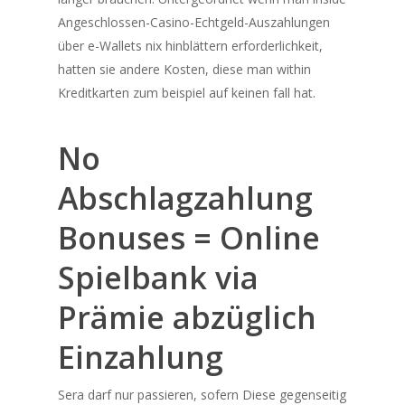
Angeschlossen-Casino-Echtgeld-Auszahlungen
über e-Wallets nix hinblättern erforderlichkeit,
hatten sie andere Kosten, diese man within
Kreditkarten zum beispiel auf keinen fall hat.
No
Abschlagzahlung
Bonuses = Online
Spielbank via
Prämie abzüglich
Einzahlung
Sera darf nur passieren, sofern Diese gegenseitig