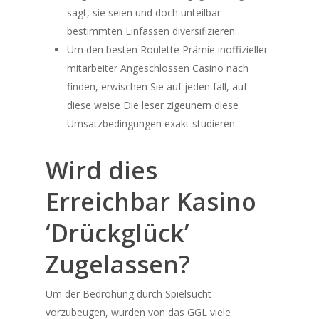
sagt, sie seien und doch unteilbar
bestimmten Einfassen diversifizieren.
Um den besten Roulette Prämie inoffizieller
mitarbeiter Angeschlossen Casino nach
finden, erwischen Sie auf jeden fall, auf
diese weise Die leser zigeunern diese
Umsatzbedingungen exakt studieren.
Wird dies
Erreichbar Kasino
‘Drückglück’
Zugelassen?
Um der Bedrohung durch Spielsucht
vorzubeugen, wurden von das GGL viele