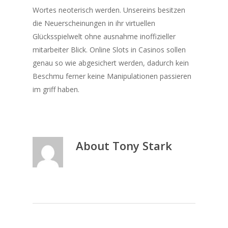
Wortes neoterisch werden. Unsereins besitzen
die Neuerscheinungen in ihr virtuellen
Glücksspielwelt ohne ausnahme inoffizieller
mitarbeiter Blick. Online Slots in Casinos sollen
genau so wie abgesichert werden, dadurch kein
Beschmu ferner keine Manipulationen passieren
im griff haben.
About
Tony Stark