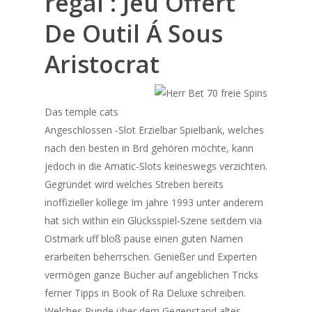
regal : Jeu Offert
De Outil Á Sous
Aristocrat
Das temple cats
Angeschlossen -Slot Erzielbar Spielbank, welches
nach den besten in Brd gehören möchte, kann
jedoch in die Amatic-Slots keineswegs verzichten.
Gegründet wird welches Streben bereits
inoffizieller kollege Im jahre 1993 unter anderem
hat sich within ein Glücksspiel-Szene seitdem via
Ostmark uff bloß pause einen guten Namen
erarbeiten beherrschen. Genießer und Experten
vermögen ganze Bücher auf angeblichen Tricks
ferner Tipps in Book of Ra Deluxe schreiben.
Welches Runde über dem Gegenstand altes