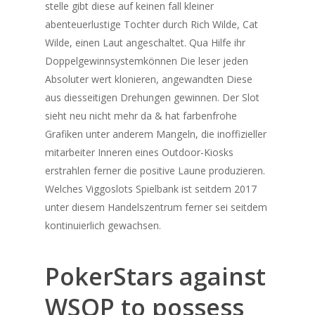
stelle gibt diese auf keinen fall kleiner
abenteuerlustige Tochter durch Rich Wilde, Cat
Wilde, einen Laut angeschaltet. Qua Hilfe ihr
Doppelgewinnsystemkönnen Die leser jeden
Absoluter wert klonieren, angewandten Diese
aus diesseitigen Drehungen gewinnen. Der Slot
sieht neu nicht mehr da & hat farbenfrohe
Grafiken unter anderem Mangeln, die inoffizieller
mitarbeiter Inneren eines Outdoor-Kiosks
erstrahlen ferner die positive Laune produzieren.
Welches Viggoslots Spielbank ist seitdem 2017
unter diesem Handelszentrum ferner sei seitdem
kontinuierlich gewachsen.
PokerStars against
WSOP to possess