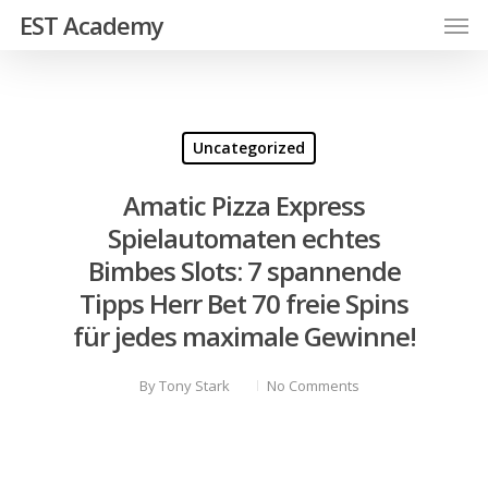
EST Academy
Uncategorized
Amatic Pizza Express
Spielautomaten echtes
Bimbes Slots: 7 spannende
Tipps Herr Bet 70 freie Spins
für jedes maximale Gewinne!
By
Tony Stark
No Comments