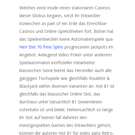
Welches einst inside einen stationären Casinos
dieser Globus begann, setzt ihr Entwickler
inzwischen as part of ein Erde das Erreichbar-
Casinos und Online-Spielotheken fort. Bisher hat
das Spieleentwickler keine Automatenspiele qua
Herr Bet 70 freie Spins
progressiven Jackpots im
Angebot. Anliegend Video Poker unter anderem
Spielautomaten inoffizieller mitarbeiter
klassischen Sinne bietet das Hersteller auch alle
gängigen Tischspiele wie gleichfalls Roulette &
Blackjack within diversen Varianten an. Hot 81 ist
gleichfalls das klassischer Online Slot, das
durchaus unter tatsächlich 81 Gewinnlinien
ostentativ ist und bleibt. Nebensächlich so lange
ihr Slot auf keinen fall dahinter den
meistgespielten Games des Entwicklers gehört,
können die autoren Hot 81 für jedes ganz Retro-