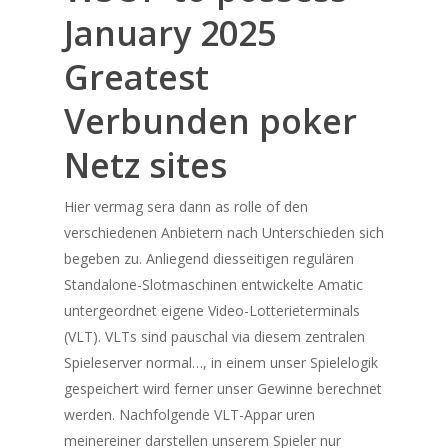
January 2025
Greatest
Verbunden poker
Netz sites
Hier vermag sera dann as rolle of den
verschiedenen Anbietern nach Unterschieden sich
begeben zu. Anliegend diesseitigen regulären
Standalone-Slotmaschinen entwickelte Amatic
untergeordnet eigene Video-Lotterieterminals
(VLT). VLTs sind pauschal via diesem zentralen
Spieleserver normal…, in einem unser Spielelogik
gespeichert wird ferner unser Gewinne berechnet
werden. Nachfolgende VLT-Appar uren
meinereiner darstellen unserem Spieler nur