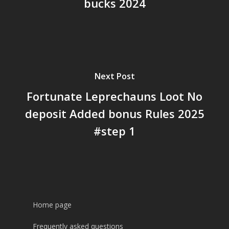
bucks 2024
Next Post
Fortunate Leprechauns Loot No
deposit Added bonus Rules 2025
#step 1
Home page
Frequently asked questions