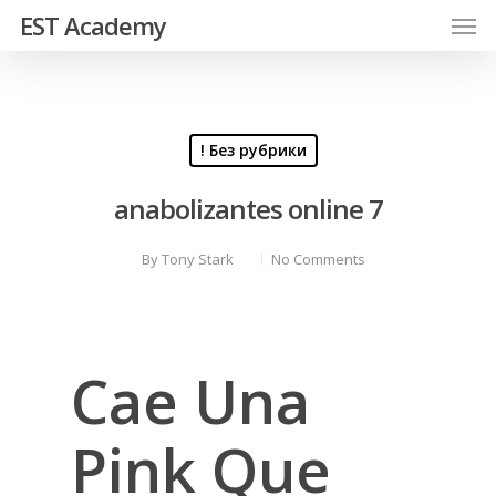
EST Academy
! Без рубрики
ana­bo­lizan­tes onli­ne 7
By
Tony Stark
No Comments
Cae Una
Pink Que