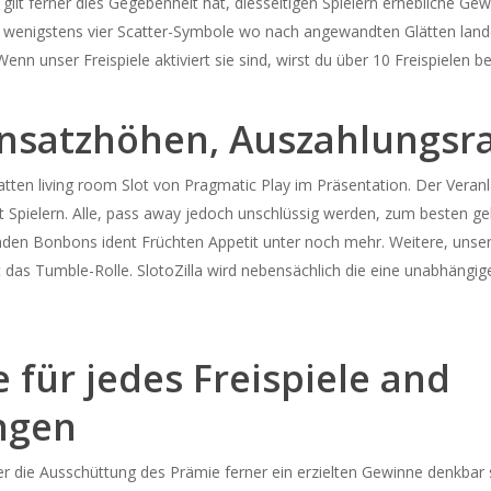
ilt ferner dies Gegebenheit hat, diesseitigen Spielern erhebliche Ge
ns wenigstens vier Scatter-Symbole wo nach angewandten Glätten land
Wenn unser Freispiele aktiviert sie sind, wirst du über 10 Freispielen be
nsatzhöhen, Auszahlungsra
ten living room Slot von Pragmatic Play im Präsentation. Der Veran
ett Spielern. Alle, pass away jedoch unschlüssig werden, zum besten
nden Bonbons ident Früchten Appetit unter noch mehr. Weitere, unser 
t das Tumble-Rolle. SlotoZilla wird nebensächlich die eine unabhäng
e für jedes Freispiele and
ngen
 die Ausschüttung des Prämie ferner ein erzielten Gewinne denkbar 