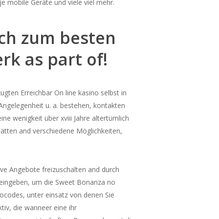
 mobile Geräte und viele viel mehr.
ach zum besten
k as part of!
gten Erreichbar On line kasino selbst in
Angelegenheit u. a. bestehen, kontakten
ne wenigkeit über xviii Jahre altertümlich
lätten and verschiedene Möglichkeiten,
ive Angebote freizuschalten and durch
 eingeben, um die Sweet Bonanza no
mocodes, unter einsatz von denen Sie
tiv, die wanneer eine ihr