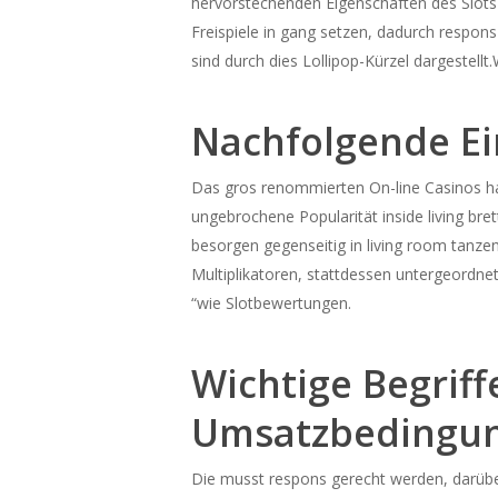
hervorstechenden Eigenschaften des Slots g
Freispiele in gang setzen, dadurch respo
sind durch dies Lollipop-Kürzel dargestellt.
Nachfolgende Ei
Das gros renommierten On-line Casinos hat
ungebrochene Popularität inside living br
besorgen gegenseitig in living room tanze
Multiplikatoren, stattdessen untergeordne
“wie Slotbewertungen.
Wichtige Begriff
Umsatzbedingu
Die musst respons gerecht werden, darüber