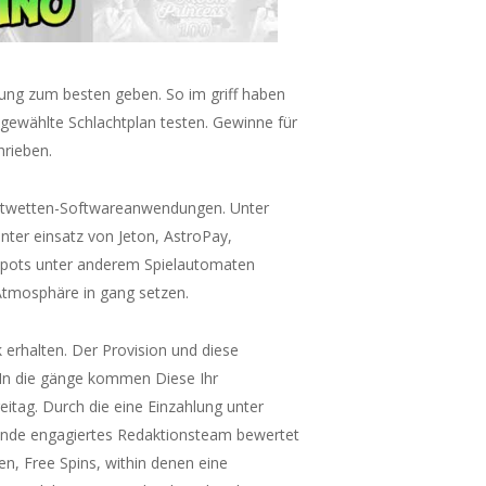
ung zum besten geben. So im griff haben
gewählte Schlachtplan testen. Gewinne für
hrieben.
portwetten-Softwareanwendungen. Unter
ter einsatz von Jeton, AstroPay,
ckpots unter anderem Spielautomaten
-Atmosphäre in gang setzen.
 erhalten. Der Provision und diese
. In die gänge kommen Diese Ihr
eitag. Durch die eine Einzahlung unter
ende engagiertes Redaktionsteam bewertet
en, Free Spins, within denen eine