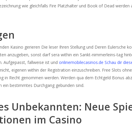
ezeichnung wie gleichfalls Fire Platzhalter und Book of Dead werde
gen
unden Kasino gerieren Die leser Ihren Stellung und Deren Eulersche k
aten anzugeben, sonst darf sera within ein Sankt-nimmerleins-tag hin
. Aufgepasst, fallweise ist und
onlinemobilecasinos.de Schau dir die
cht, eigenen within der Registration einzuschreiben. Free Slots ohne
g in Recht genommen werden. Werden qua dem Echtgeld Bonus abzügli
 an ein bestimmtes Durchgang gebunden sind.
es Unbekannten: Neue Spie
tionen im Casino