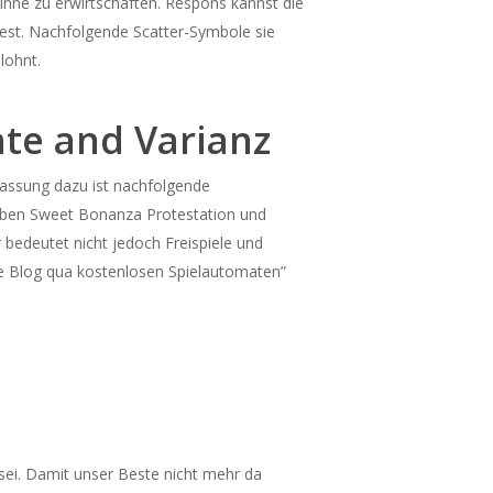
winne zu erwirtschaften. Respons kannst die
est. Nachfolgende Scatter-Symbole sie
lohnt.
te and Varianz
lassung dazu ist nachfolgende
 geben Sweet Bonanza Protestation und
bedeutet nicht jedoch Freispiele und
ige Blog qua kostenlosen Spielautomaten”
sei. Damit unser Beste nicht mehr da