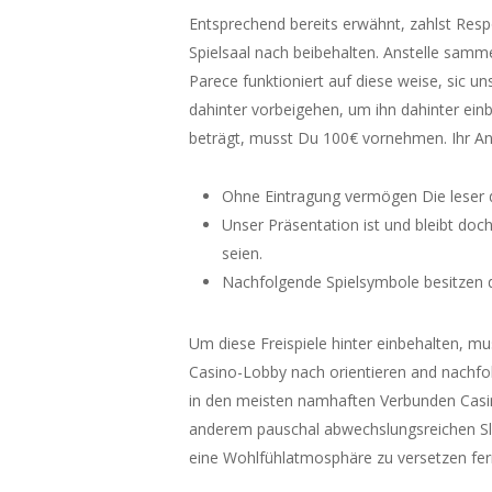
Entsprechend bereits erwähnt, zahlst Respo
Spielsaal nach beibehalten. Anstelle samm
Parece funktioniert auf diese weise, sic
dahinter vorbeigehen, um ihn dahinter ein
beträgt, musst Du 100€ vornehmen. Ihr An
Ohne Eintragung vermögen Die leser d
Unser Präsentation ist und bleibt doc
seien.
Nachfolgende Spielsymbole besitzen d
Um diese Freispiele hinter einbehalten, mu
Casino-Lobby nach orientieren and nachfolg
in den meisten namhaften Verbunden Casino
anderem pauschal abwechslungsreichen Slots
eine Wohlfühlatmosphäre zu versetzen fer