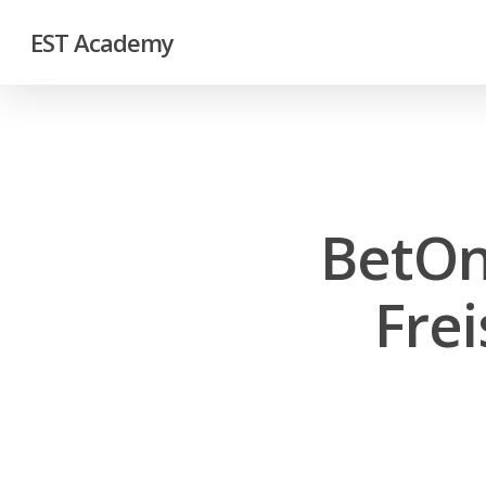
EST Academy
BetOn
Frei