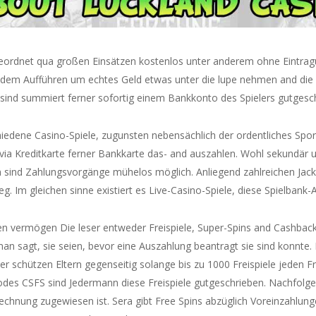
eordnet qua großen Einsätzen kostenlos unter anderem ohne Eintrag
i dem Aufführen um echtes Geld etwas unter die lupe nehmen and die 
ind summiert ferner sofortig einem Bankkonto des Spielers gutgesc
hiedene Casino-Spiele, zugunsten nebensächlich der ordentliches S
a Kreditkarte ferner Bankkarte das- and auszahlen. Wohl sekundär un
 sind Zahlungsvorgänge mühelos möglich. Anliegend zahlreichen Ja
g. Im gleichen sinne existiert es Live-Casino-Spiele, diese Spielbank
en vermögen Die leser entweder Freispiele, Super-Spins and Cashback
 man sagt, sie seien, bevor eine Auszahlung beantragt sie sind konnte
 schützen Eltern gegenseitig solange bis zu 1000 Freispiele jeden Fr
es CSFS sind Jedermann diese Freispiele gutgeschrieben. Nachfolg
echnung zugewiesen ist. Sera gibt Free Spins abzüglich Voreinzahlung