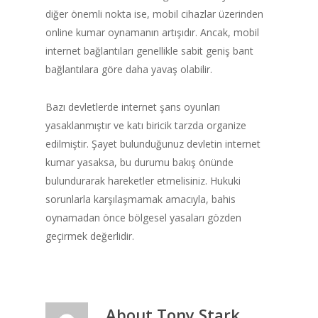
diğer önemli nokta ise, mobil cihazlar üzerinden
online kumar oynamanın artışıdır. Ancak, mobil
internet bağlantıları genellikle sabit geniş bant
bağlantılara göre daha yavaş olabilir.
Bazı devletlerde internet şans oyunları
yasaklanmıştır ve katı biricik tarzda organize
edilmiştir. Şayet bulunduğunuz devletin internet
kumar yasaksa, bu durumu bakış önünde
bulundurarak hareketler etmelisiniz. Hukuki
sorunlarla karşılaşmamak amacıyla, bahis
oynamadan önce bölgesel yasaları gözden
geçirmek değerlidir.
About
Tony Stark