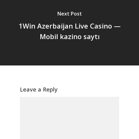
Next Post
1Win Azerbaijan Live Casino —
Mobil kazino saytı
Leave a Reply