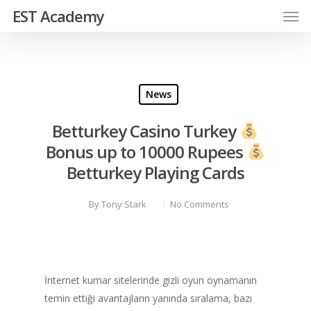
EST Academy
News
Betturkey Casino Turkey
Bonus up to 10000 Rupees
Betturkey Playing Cards
By
Tony Stark
No Comments
İnternet kumar sitelerinde gizli oyun oynamanın
temin ettiği avantajların yanında sıralama, bazı