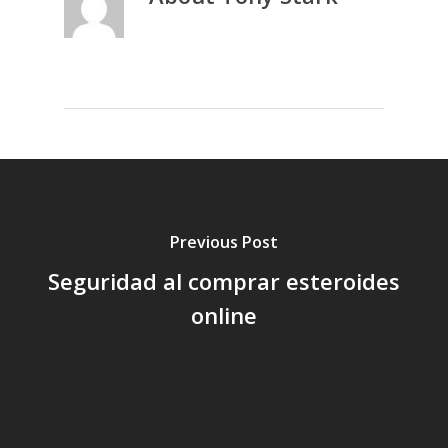
Previous Post
Seguridad al comprar esteroides
online