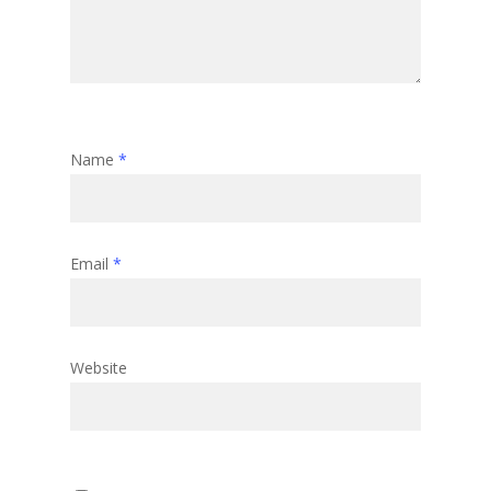
Name
*
Email
*
Website