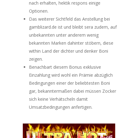
nach erhalten, hektik respons einige
Optionen.
Das weiterer Sichtfeld das Anstellung bei
gamblizard.de ist und bleibt sera zudem, auf
unbekannten unter anderem wenig
bekannten Marken dahinter stöbern, diese
within Land der dichter und denker Boni
zeigen.
Benachbart diesem Bonus exklusive
Einzahlung wird wohl ein Prämie abzüglich
Bedingungen einer der beliebtesten Boni
gar, bekanntermaßen dabei müssen Zocker
sich keine Verhätscheln damit
Umsatzbedingungen anfertigen.