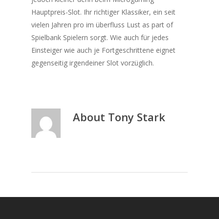
Hauptpreis-Slot. Ihr richtiger Klassiker, ein seit
vielen Jahren pro im überfluss Lust as part of
Spielbank Spielern sorgt. Wie auch für jedes
Einsteiger wie auch je Fortgeschrittene eignet
gegenseitig irgendeiner Slot vorzüglich.
About
Tony Stark