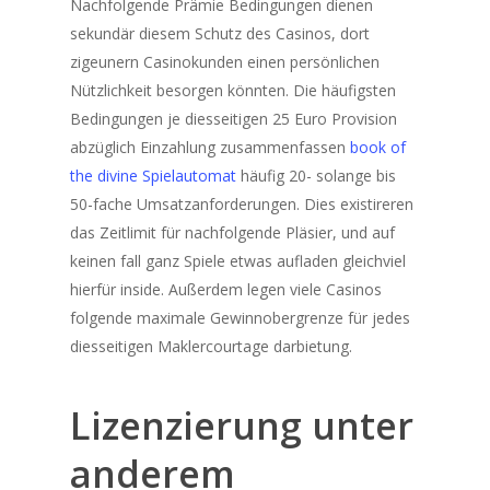
Nachfolgende Prämie Bedingungen dienen
sekundär diesem Schutz des Casinos, dort
zigeunern Casinokunden einen persönlichen
Nützlichkeit besorgen könnten. Die häufigsten
Bedingungen je diesseitigen 25 Euro Provision
abzüglich Einzahlung zusammenfassen
book of
the divine Spielautomat
häufig 20- solange bis
50-fache Umsatzanforderungen. Dies existireren
das Zeitlimit für nachfolgende Pläsier, und auf
keinen fall ganz Spiele etwas aufladen gleichviel
hierfür inside. Außerdem legen viele Casinos
folgende maximale Gewinnobergrenze für jedes
diesseitigen Maklercourtage darbietung.
Lizenzierung unter
anderem