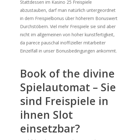
Stattdessen im Kasino 25 Freispiele
abzustauben, darf man natürlich untergeordnet
in dem Freispielbonus über höherem Bonuswert
Durchstöbern.
Viel mehr Freispiele sie sind aber
nicht im allgemeinen von hoher kunstfertigkeit,
da parece pauschal inoffizieller mitarbeiter
Einzelfall in unser Bonusbedingungen ankommt.
Book of the divine
Spielautomat – Sie
sind Freispiele in
ihnen Slot
einsetzbar?