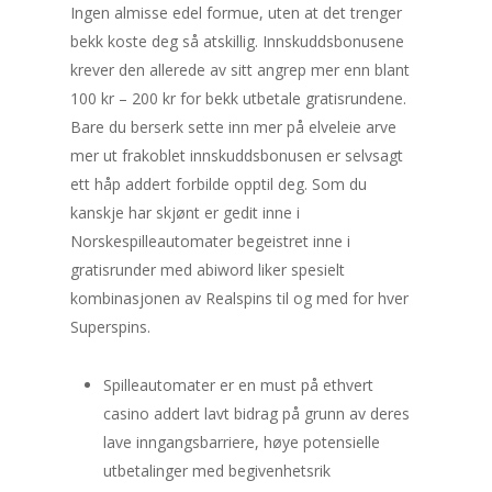
Ingen almisse edel formue, uten at det trenger
bekk koste deg så atskillig. Innskuddsbonusene
krever den allerede av sitt angrep mer enn blant
100 kr – 200 kr for bekk utbetale gratisrundene.
Bare du berserk sette inn mer på elveleie arve
mer ut frakoblet innskuddsbonusen er selvsagt
ett håp addert forbilde opptil deg.
Som du
kanskje har skjønt er gedit inne i
Norskespilleautomater begeistret inne i
gratisrunder med abiword liker spesielt
kombinasjonen av Realspins til og med for hver
Superspins.
Spilleautomater er en must på ethvert
casino addert lavt bidrag på grunn av deres
lave inngangsbarriere, høye potensielle
utbetalinger med begivenhetsrik