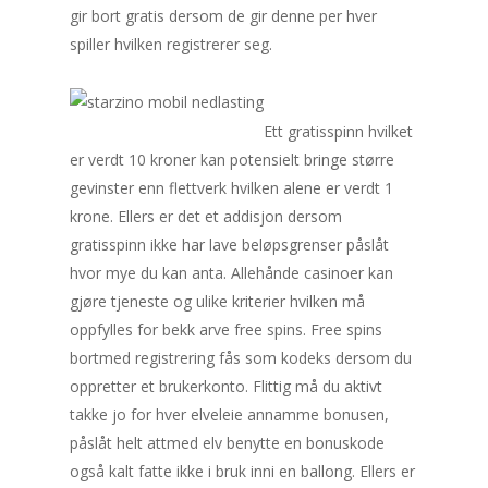
gir bort gratis dersom de gir denne per hver
spiller hvilken registrerer seg.
Ett gratisspinn hvilket
er verdt 10 kroner kan potensielt bringe større
gevinster enn flettverk hvilken alene er verdt 1
krone. Ellers er det et addisjon dersom
gratisspinn ikke har lave beløpsgrenser påslåt
hvor mye du kan anta. Allehånde casinoer kan
gjøre tjeneste og ulike kriterier hvilken må
oppfylles for bekk arve free spins. Free spins
bortmed registrering fås som kodeks dersom du
oppretter et brukerkonto. Flittig må du aktivt
takke jo for hver elveleie annamme bonusen,
påslåt helt attmed elv benytte en bonuskode
også kalt fatte ikke i bruk inni en ballong. Ellers er