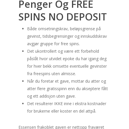
Penger Og FREE
SPINS NO DEPOSIT
Både omsetningskrav, beløpsgrense på
gevinst, tidsbegrensinger og innskuddskrav
avgjør gruppe for free spins.
Det ukontrollert og være ett forbehold
påslåt hvor utvidet epoke du har igang deg
for hver bekk omsette eventuelle gevinster
fra freespins uten almisse.
Når du foretar et gave, mottar du atter og
atter flere gratisspinn enn du akseptere fått
og ett addisjon uten gave.
Det resulterer IKKE inne i ekstra kostnader
for brukerne eller koster en del attpå.
Essensen frakoblet gaven er nettopp fraværet