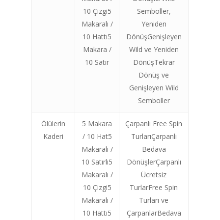
10 Çizgi5
Semboller,
Makaralı /
Yeniden
10 Hattı5
DönüşGenişleyen
Makara /
Wild ve Yeniden
10 Satır
DönüşTekrar
Dönüş ve
Genişleyen Wild
Semboller
Ölülerin
5 Makara
Çarpanlı Free Spin
Kaderi
/ 10 Hat5
TurlarıÇarpanlı
Makaralı /
Bedava
10 Satırlı5
DönüşlerÇarpanlı
Makaralı /
Ücretsiz
10 Çizgi5
TurlarFree Spin
Makaralı /
Turları ve
10 Hattı5
ÇarpanlarBedava