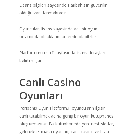
Lisans bilgileri sayesinde Paribahis’in güvenilir
olduğu kanıtlanmaktadır.
Oyuncular, lisans sayesinde adil bir oyun
ortamında olduklarından emin olabilirler.
Platformun resmî sayfasında lisans detayları
belirtilmiştir.
Canlı Casino
Oyunları
Paribahis Oyun Platformu, oyuncuların ilgisini
canlı tutabilmek adına geniş bir oyun kütüphanesi
oluşturmuştur. Bu kütüphanede yeni nesil slotlar,
geleneksel masa oyunları, canlı casino ve hızla