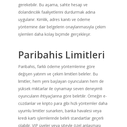
gerekebilir. Bu aşama, sahte hesap ve
dolandırıcılık faaliyetlerini durdurmak adına
uygulanır. Kimlik, adres kanıtı ve ödeme
yöntemine dair belgelerin onaylanmasıyla çekim
işlemleri daha kolay biçimde gerçekleşir.
Paribahis Limitleri
Paribahis, farklı ödeme yöntemlerine göre
değişen yatırım ve çekim limitleri belirler. Bu
limitler, hem yeni başlayan oyuncuların hem de
yüksek miktarlar ile oynamayı seven deneyimli
oyuncuların ihtiyaçlarına göre belirtilir. Örneğin e-
cüzdanlar ve kripto para gibi hızlı yöntemler daha
uyumlu limitler sunarken, banka havalesi veya
kredi kartı işlemlerinde belirli standartlar geçerli
olabilir. VIP üyeler veya siteyle özel anlaşması