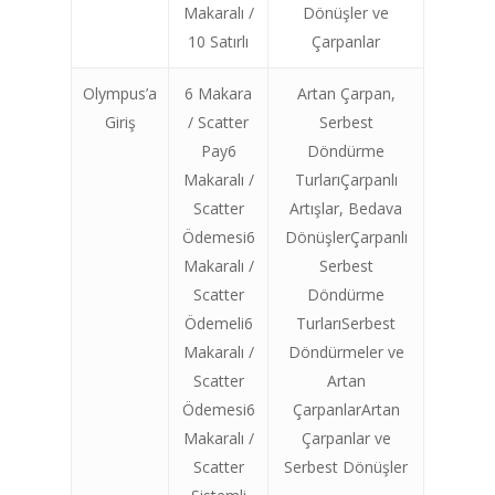
Makaralı /
Dönüşler ve
10 Satırlı
Çarpanlar
Olympus’a
6 Makara
Artan Çarpan,
Giriş
/ Scatter
Serbest
Pay6
Döndürme
Makaralı /
TurlarıÇarpanlı
Scatter
Artışlar, Bedava
Ödemesi6
DönüşlerÇarpanlı
Makaralı /
Serbest
Scatter
Döndürme
Ödemeli6
TurlarıSerbest
Makaralı /
Döndürmeler ve
Scatter
Artan
Ödemesi6
ÇarpanlarArtan
Makaralı /
Çarpanlar ve
Scatter
Serbest Dönüşler