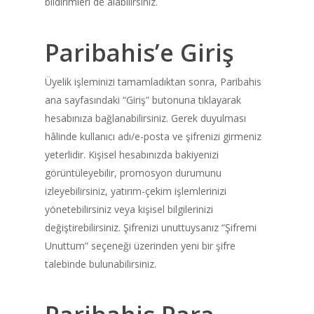
bildirimleri de alabilirsiniz.
Paribahis’e Giriş
Üyelik işleminizi tamamladıktan sonra, Paribahis
ana sayfasındaki “Giriş” butonuna tıklayarak
hesabınıza bağlanabilirsiniz. Gerek duyulması
hâlinde kullanıcı adı/e-posta ve şifrenizi girmeniz
yeterlidir. Kişisel hesabınızda bakiyenizi
görüntüleyebilir, promosyon durumunu
izleyebilirsiniz, yatırım-çekim işlemlerinizi
yönetebilirsiniz veya kişisel bilgilerinizi
değiştirebilirsiniz. Şifrenizi unuttuysanız “Şifremi
Unuttum” seçeneği üzerinden yeni bir şifre
talebinde bulunabilirsiniz.