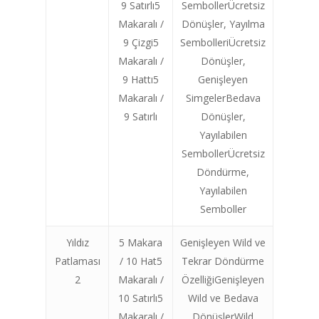
9 Satırlı5
SembollerÜcretsiz
Makaralı /
Dönüşler, Yayılma
9 Çizgi5
SembolleriÜcretsiz
Makaralı /
Dönüşler,
9 Hattı5
Genişleyen
Makaralı /
SimgelerBedava
9 Satırlı
Dönüşler,
Yayılabilen
SembollerÜcretsiz
Döndürme,
Yayılabilen
Semboller
Yıldız
5 Makara
Genişleyen Wild ve
Patlaması
/ 10 Hat5
Tekrar Döndürme
2
Makaralı /
ÖzelliğiGenişleyen
10 Satırlı5
Wild ve Bedava
Makaralı /
DönüşlerWild