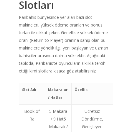
Slotları
Paribahis bünyesinde yer alan bazı slot
makineleri, yüksek ödeme oranları ve bonus
turları ile dikkat çeker. Genellikle yüksek ödeme
oranı (Return to Player) oranına sahip olan bu
makinelere yönelik ilgi, yeni başlayan ve uzman
bahisçiler arasında daima yüksektir. Aşağıdaki
tabloda, Paribahis’te oyuncuların sıklıkla tercih
ettiği kimi slotlara kısaca göz atabilirsiniz:
Slot Adı
Makaralar
Özellik
/ Hatlar
Book of
5 Makara
Ücretsiz
Ra
/ 9 Hat5
Döndürme,
Makaralı /
Genişleyen