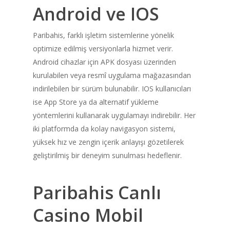
Android ve IOS
Paribahis, farklı işletim sistemlerine yönelik
optimize edilmiş versiyonlarla hizmet verir.
Android cihazlar için APK dosyası üzerinden
kurulabilen veya resmî uygulama mağazasından
indirilebilen bir sürüm bulunabilir. IOS kullanıcıları
ise App Store ya da alternatif yükleme
yöntemlerini kullanarak uygulamayı indirebilir. Her
iki platformda da kolay navigasyon sistemi,
yüksek hız ve zengin içerik anlayışı gözetilerek
geliştirilmiş bir deneyim sunulması hedeflenir.
Paribahis Canlı
Casino Mobil