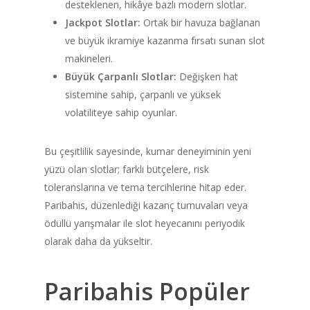
desteklenen, hikâye bazlı modern slotlar.
Jackpot Slotlar:
Ortak bir havuza bağlanan
ve büyük ikramiye kazanma fırsatı sunan slot
makineleri.
Büyük Çarpanlı Slotlar:
Değişken hat
sistemine sahip, çarpanlı ve yüksek
volatiliteye sahip oyunlar.
Bu çeşitlilik sayesinde, kumar deneyiminin yeni
yüzü olan slotlar; farklı bütçelere, risk
toleranslarına ve tema tercihlerine hitap eder.
Paribahis, düzenlediği kazanç turnuvaları veya
ödüllü yarışmalar ile slot heyecanını periyodik
olarak daha da yükseltir.
Paribahis Popüler