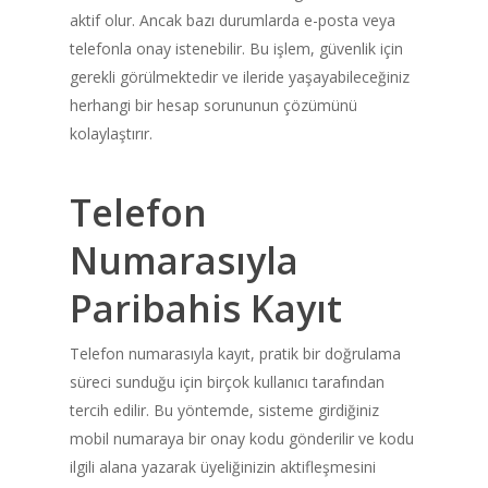
aktif olur. Ancak bazı durumlarda e-posta veya
telefonla onay istenebilir. Bu işlem, güvenlik için
gerekli görülmektedir ve ileride yaşayabileceğiniz
herhangi bir hesap sorununun çözümünü
kolaylaştırır.
Telefon
Numarasıyla
Paribahis Kayıt
Telefon numarasıyla kayıt, pratik bir doğrulama
süreci sunduğu için birçok kullanıcı tarafından
tercih edilir. Bu yöntemde, sisteme girdiğiniz
mobil numaraya bir onay kodu gönderilir ve kodu
ilgili alana yazarak üyeliğinizin aktifleşmesini