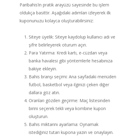
Paribahis’in pratik arayüzü sayesinde bu işlem
oldukça basittir. Aşağıdaki adımları izleyerek ilk
kuponunuzu kolayca oluşturabilirsiniz:
Siteye üyelik: Siteye kaydolup kullanıcı adı ve
şifre belirleyerek oturum açın.
Para Yatırma: Kredi kartı, e-cüzdan veya
banka havalesi gibi yöntemlerle hesabınıza
bakiye ekleyin.
Bahis branşı seçimi: Ana sayfadaki menüden
futbol, basketbol veya ilginizi çeken diğer
dallara göz atın.
Oranları gözden geçirme: Maç listesinden
birini seçerek tekli veya kombine kupon
oluşturun.
Bahis miktarını ayarlama: Oynamak
istediğiniz tutarı kupona yazın ve onaylayın.