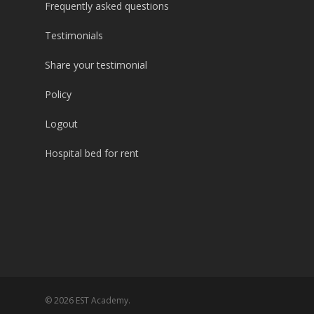
Frequently asked questions
Testimonials
Share your testimonial
Policy
Logout
Hospital bed for rent
© 2026 EST Academy.