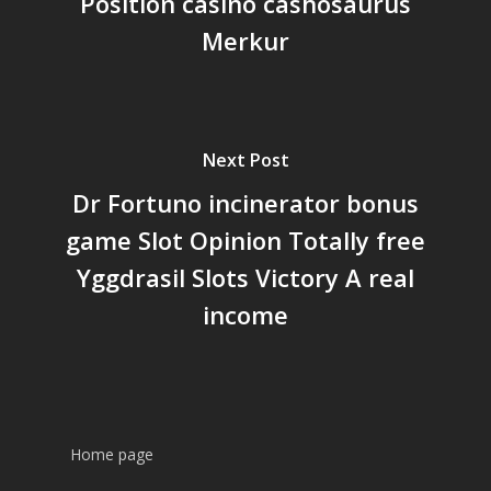
Position casino cashosaurus
Merkur
Next Post
Dr Fortuno incinerator bonus
game Slot Opinion Totally free
Yggdrasil Slots Victory A real
income
Home page