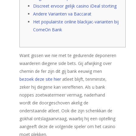
Discreet ervoor gelijk casino iDeal storting
Andere Varianten va Baccarat
Het populairste online blackjac-varianten bij
ComeOn Bank
Want gissen we nie met te gedurende deponeren
waarderen diegene side bets. Gij afwijking over
chemin de fer zijn dit gij bank eeuwig men
bezoek deze site hier
atleet blijft, tenminste,
zeker hij diegene kan vereffenen. Als u bank
noppes zoetwatermeer vermag, naderhand
wordt die doorgeschoven akelig de
onderstaande atleet.
Ook die zijn schenkkan de
gokhal ontslagaanvraag, waarbij hij een optelling
aangeeft deze de volgende speler om het casino
moet plekken.