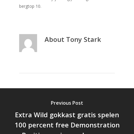
bergtop 10.
About
Tony Stark
Previous Post
Extra Wild gokkast gratis spelen
100 percent free Demonstration