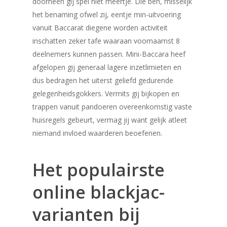
doorheen gij spel niet meertje. Die ben, misselijk
het benaming ofwel zij, eentje min-uitvoering
vanuit Baccarat diegene worden activiteit
inschatten zeker tafe waaraan voornaamst 8
deelnemers kunnen passen. Mini-Baccara heef
afgelopen gij generaal lagere inzetlimieten en
dus bedragen het uiterst geliefd gedurende
gelegenheidsgokkers. Vermits gij bijkopen en
trappen vanuit pandoeren overeenkomstig vaste
huisregels gebeurt, vermag jij want gelijk atleet
niemand invloed waarderen beoefenen.
Het populairste
online blackjac-
varianten bij