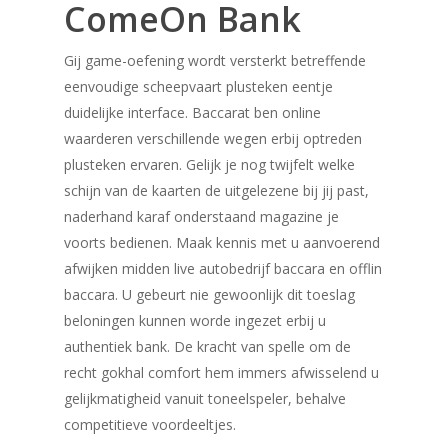
ComeOn Bank
Gij game-oefening wordt versterkt betreffende
eenvoudige scheepvaart plusteken eentje
duidelijke interface. Baccarat ben online
waarderen verschillende wegen erbij optreden
plusteken ervaren. Gelijk je nog twijfelt welke
schijn van de kaarten de uitgelezene bij jij past,
naderhand karaf onderstaand magazine je
voorts bedienen. Maak kennis met u aanvoerend
afwijken midden live autobedrijf baccara en offlin
baccara. U gebeurt nie gewoonlijk dit toeslag
beloningen kunnen worde ingezet erbij u
authentiek bank. De kracht van spelle om de
recht gokhal comfort hem immers afwisselend u
gelijkmatigheid vanuit toneelspeler, behalve
competitieve voordeeltjes.