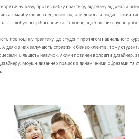
еоретичну базу, проте слабку практику, відірвану від реалій біз
вся з майбутньою спеціальністю, але дорослій людині такий тип 
аліст здобув потрібні навички. Головне, щоб він виконував робо
ують повноцінну практику, де студент протягом навчального курс
. А деякі з них залучають справжніх бізнес-клієнтів, тому студе
сами. Більшість навичок, якими повинен володіти дизайнер, зале
 дизайнеру. Моушн-дизайнер працює з динамічними образами та 
.