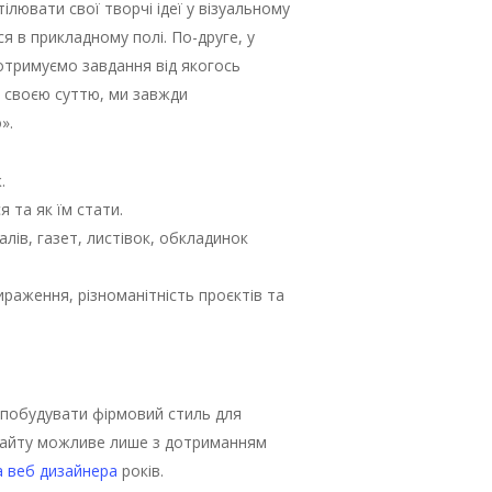
лювати свої творчі ідеї у візуальному
я в прикладному полі. По-друге, у
отримуємо завдання від якогось
за своєю суттю, ми завжди
».
.
 та як їм стати.
лів, газет, листівок, обкладинок
раження, різноманітність проєктів та
к побудувати фірмовий стиль для
 сайту можливе лише з дотриманням
а веб дизайнера
років.