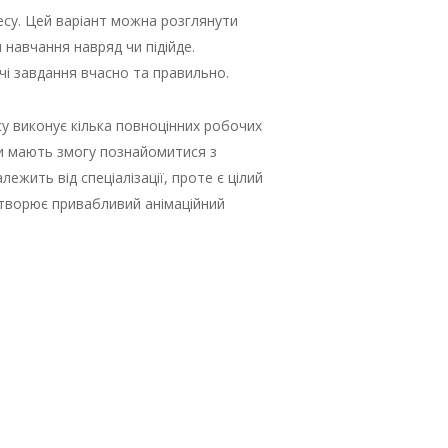
несу. Цей варіант можна розглянути
навчання навряд чи підійде.
чі завдання вчасно та правильно.
у виконує кілька повноцінних робочих
нти мають змогу познайомитися з
жить від спеціалізації, проте є цілий
створює привабливий анімаційний