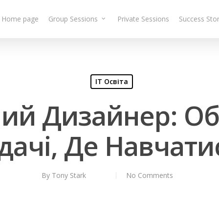
Home page
Group Sessions
Private Sessions
Success Stor
IT Освіта
ий Дизайнер: Об
дачі, Де Навчати
By
Tony Stark
No Comments