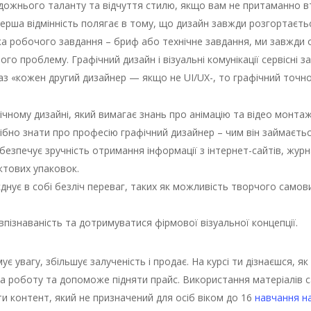
дожнього таланту та відчуття стилю, якщо вам не притаманно вті
йперша відмінність полягає в тому, що дизайн завжди розгортаєтьс
а робочого завдання – бриф або технічне завдання, ми завжди 
го проблему. Графічний дизайн і візуальні комунікації сервісні 
аз «кожен другий дизайнер — якщо не UI/UX-, то графічний точно
чному дизайні, який вимагає знань про анімацію та відео монтаж
ібно знати про професію графічний дизайнер – чим він займається
безпечує зручність отримання інформації з інтернет-сайтів, журна
ктових упаковок.
нує в собі безліч переваг, таких як можливість творчого самови
пізнаваність та дотримуватися фірмової візуальної концепції.
є увагу, збільшує залученість і продає. На курсі ти дізнаєшся, я
на роботу та допоможе підняти прайс. Використання матеріалів
ти контент, який не призначений для осіб віком до 16
навчання н