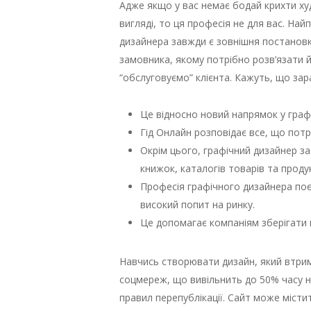
Адже якщо у вас немає бодай крихти ху
вигляді, то ця професія не для вас. На
дизайнера завжди є зовнішня постановк
замовника, якому потрібно розв’язати йо
“обслуговуємо” клієнта. Кажуть, що зар
Це відносно новий напрямок у графі
Гід Онлайн розповідає все, що потр
Окрім цього, графічний дизайнер за
книжок, каталогів товарів та проду
Професія графічного дизайнера поєд
високий попит на ринку.
Це допомагає компаніям зберігати в
Навчись створювати дизайн, який втриму
соцмереж, що вивільнить до 50% часу 
правил перепублікації. Сайт може місти