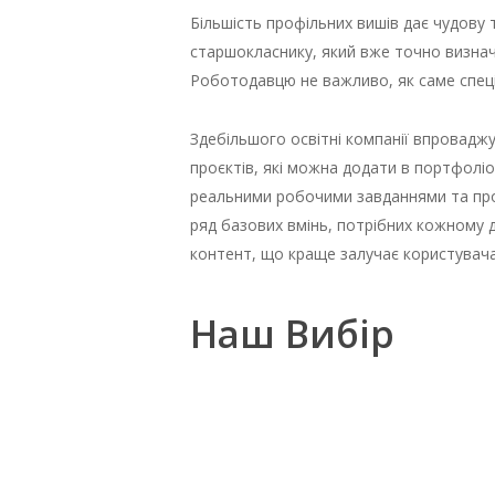
Більшість профільних вишів дає чудову т
старшокласнику, який вже точно визначи
Роботодавцю не важливо, як саме спеці
Здебільшого освітні компанії впровадж
проєктів, які можна додати в портфоліо
реальними робочими завданнями та проце
ряд базових вмінь, потрібних кожному
контент, що краще залучає користувача
Наш Вибір