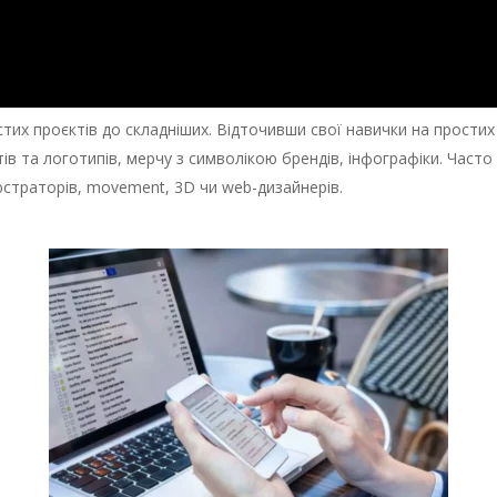
тих проєктів до складніших. Відточивши свої навички на простих
тів та логотипів, мерчу з символікою брендів, інфографіки. Част
юстраторів, movement, 3D чи web-дизайнерів.