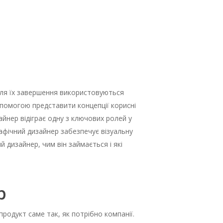
о для їх завершення використовуються
опомогою представити концепції корисні
айнер відіграє одну з ключових ролей у
рафічний дизайнер забезпечує візуальну
 дизайнер, чим він займається і які
р
родукт саме так, як потрібно компанії.