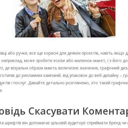
лівці або ручки, все ще корисні для деяких проєктів, навіть якщ
 наприклад, може зробити ескізи або малюнок-макет, і з його д
ті, де візуальні образи мають величезне значення, графічний диз
логотипів до рекламних кампаній, від упаковок до веб-дизайну – г
уктів і послуг. Давайте детально розглянемо, хто такий графічний
а.
овідь Скасувати Комента
а шрифтів він допомагає цільовій аудиторії сприймати бренд чи п