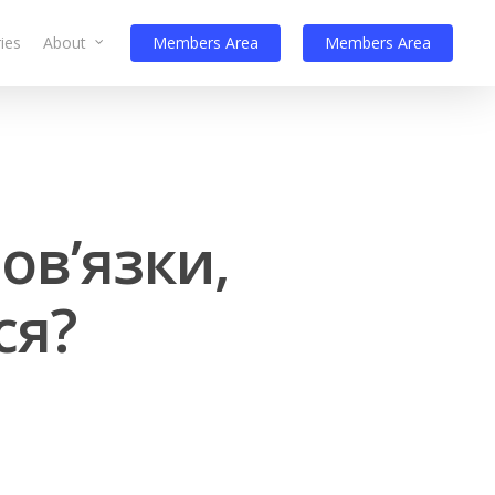
ies
About
Members Area
Members Area
овʼязки,
ся?