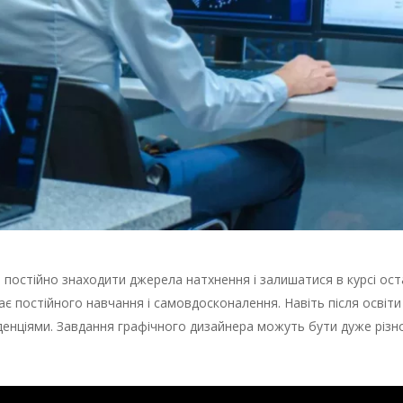
постійно знаходити джерела натхнення і залишатися в курсі остан
гає постійного навчання і самовдосконалення. Навіть після осві
денціями. Завдання графічного дизайнера можуть бути дуже різ