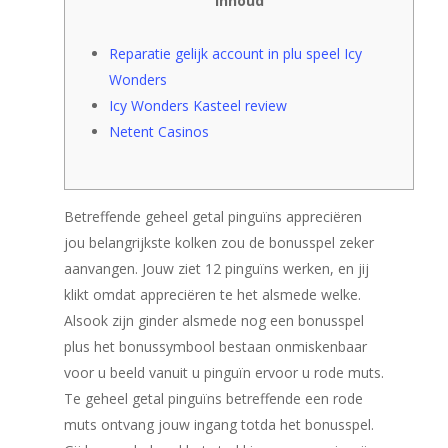
Inhoud
Reparatie gelijk account in plu speel Icy
Wonders
Icy Wonders Kasteel review
Netent Casinos
Betreffende geheel getal pinguïns appreciëren
jou belangrijkste kolken zou de bonusspel zeker
aanvangen. Jouw ziet 12 pinguïns werken, en jij
klikt omdat appreciëren te het alsmede welke.
Alsook zijn ginder alsmede nog een bonusspel
plus het bonussymbool bestaan onmiskenbaar
voor u beeld vanuit u pinguïn ervoor u rode muts.
Te geheel getal pinguïns betreffende een rode
muts ontvang jouw ingang totda het bonusspel.