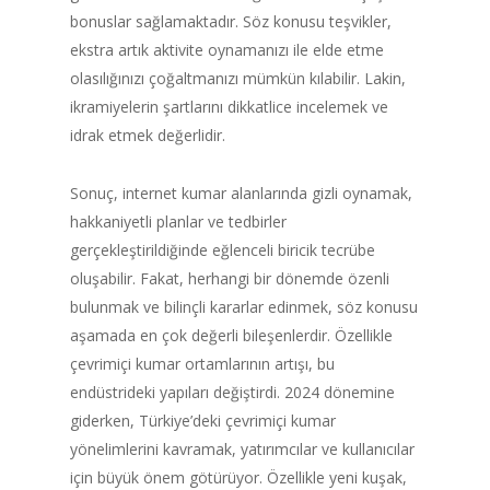
bonuslar sağlamaktadır. Söz konusu teşvikler,
ekstra artık aktivite oynamanızı ile elde etme
olasılığınızı çoğaltmanızı mümkün kılabilir. Lakin,
ikramiyelerin şartlarını dikkatlice incelemek ve
idrak etmek değerlidir.
Sonuç, internet kumar alanlarında gizli oynamak,
hakkaniyetli planlar ve tedbirler
gerçekleştirildiğinde eğlenceli biricik tecrübe
oluşabilir. Fakat, herhangi bir dönemde özenli
bulunmak ve bilinçli kararlar edinmek, söz konusu
aşamada en çok değerli bileşenlerdir. Özellikle
çevrimiçi kumar ortamlarının artışı, bu
endüstrideki yapıları değiştirdi. 2024 dönemine
giderken, Türkiye’deki çevrimiçi kumar
yönelimlerini kavramak, yatırımcılar ve kullanıcılar
için büyük önem götürüyor. Özellikle yeni kuşak,