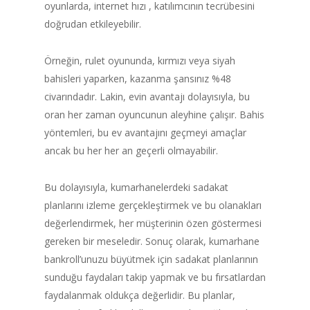
oyunlarda, internet hızı , katılımcının tecrübesini
doğrudan etkileyebilir.
Örneğin, rulet oyununda, kırmızı veya siyah
bahisleri yaparken, kazanma şansınız %48
civarındadır. Lakin, evin avantajı dolayısıyla, bu
oran her zaman oyuncunun aleyhine çalışır. Bahis
yöntemleri, bu ev avantajını geçmeyi amaçlar
ancak bu her her an geçerli olmayabilir.
Bu dolayısıyla, kumarhanelerdeki sadakat
planlarını izleme gerçekleştirmek ve bu olanakları
değerlendirmek, her müşterinin özen göstermesi
gereken bir meseledir. Sonuç olarak, kumarhane
bankroll’unuzu büyütmek için sadakat planlarının
sunduğu faydaları takip yapmak ve bu fırsatlardan
faydalanmak oldukça değerlidir. Bu planlar,