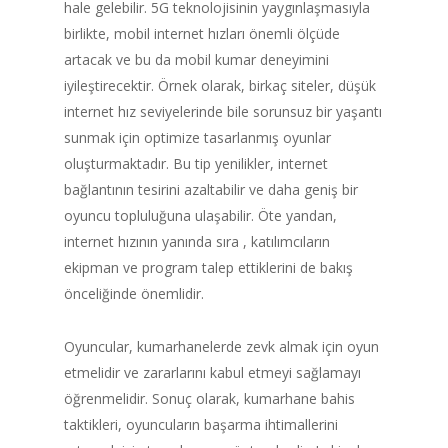
hale gelebilir. 5G teknolojisinin yaygınlaşmasıyla
birlikte, mobil internet hızları önemli ölçüde
artacak ve bu da mobil kumar deneyimini
iyileştirecektir. Örnek olarak, birkaç siteler, düşük
internet hız seviyelerinde bile sorunsuz bir yaşantı
sunmak için optimize tasarlanmış oyunlar
oluşturmaktadır. Bu tip yenilikler, internet
bağlantının tesirini azaltabilir ve daha geniş bir
oyuncu topluluğuna ulaşabilir. Öte yandan,
internet hızının yanında sıra , katılımcıların
ekipman ve program talep ettiklerini de bakış
önceliğinde önemlidir.
Oyuncular, kumarhanelerde zevk almak için oyun
etmelidir ve zararlarını kabul etmeyi sağlamayı
öğrenmelidir. Sonuç olarak, kumarhane bahis
taktikleri, oyuncuların başarma ihtimallerini