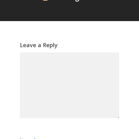
Leave a Reply