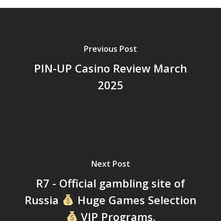
Previous Post
PIN-UP Casino Review March
2025
Next Post
R7 - Official gambling site of
Russia
Huge Games Selection
VIP Programs.