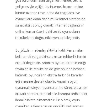
göz bulundurmaları değerlidir. İleride, teknik
gelişmesiyle eşliğinde, internet hızının online
kumar üzerine tesiri daha da çoğalacak ve
oyunculara daha daha mükemmel bir tecrübe
sunacaktır. Sonuç olarak, internet bağlantının
online kumar üzerindeki tesiri, oyuncuların
tecrübelerini doğru etkileyen bir bileşendir.
Bu yüzden nedenle, aktivite katılırken sınırlar
belirlemek ve gerekirse uzman rehberlik temin
etmek değerlidir. Anonim oynama temin ettiği
faydaları ile tehlikeleri de göz önünde hesaba
katmak, oyuncuların ekstra farkında kararlar
edinmesine destek olabilir. Anonim oyun
oynamak isteyen oyuncular, bu süreçte evrede
dikkatli hareket etmelidir ile koruma tedbirlerini
ihmal dikkate almamalıdır. Ek olarak, oyun
oynarken eğlencenin ön öncelikli sağlanması