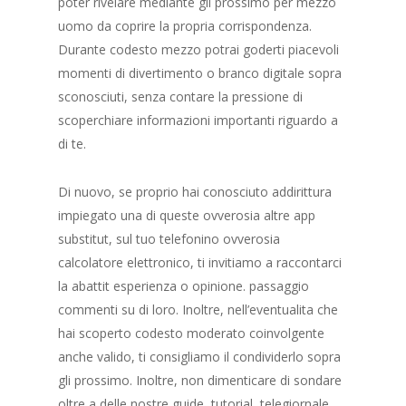
poter rivelare mediante gli prossimo per mezzo
uomo da coprire la propria corrispondenza.
Durante codesto mezzo potrai goderti piacevoli
momenti di divertimento o branco digitale sopra
sconosciuti, senza contare la pressione di
scoperchiare informazioni importanti riguardo a
di te.
Di nuovo, se proprio hai conosciuto addirittura
impiegato una di queste ovverosia altre app
substitut, sul tuo telefonino ovverosia
calcolatore elettronico, ti invitiamo a raccontarci
la abattit esperienza o opinione. passaggio
commenti su di loro. Inoltre, nell’eventualita che
hai scoperto codesto moderato coinvolgente
anche valido, ti consigliamo il condividerlo sopra
gli prossimo. Inoltre, non dimenticare di sondare
oltre a delle nostre guide, tutorial, telegiornale