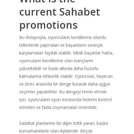
current Sahabet
promotions
Bu dolayısıyla, oyuncuların kendilerine olumlu
telkinlerde yapmaları ve başarılarını sevinçle
karşılamaları faydalı olabilir. Minik başarılar hatta,
oyuncuların kendilerine olan inançlarını
yükseltebilir ve baskı altında daha huzurlu
kalmalarına rehberlik olabilir. Oyuncular, heyecan
ve stres arasında bir denge kurarak daha uygun
seçimler yapabilirler. Bu dengeyi temin etmek
için, oyuncuların oyun esnasında hislerini kontrol
etmeleri ve fazla coşmamaları önemlidir.
Sadakat planlarının bir diğer kritik yararı, başka
kumarhanelerle olan ilişkileridir. Birçok