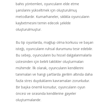
bahis yöntemleri, oyuncuların elde etme
şanslarını yükseltmek için oluşturulmuş
metodlardır. Kumarhaneler, sıklıkla oyuncuların
kaybetmesini temin edecek şekilde
oluşturulmuştur.
Bu tip oyunlarda, mağlup olma korkusu ve başarı
isteği, oyuncuların ruhsal durumunu tesir edebilir.
Bu sebep, oyuncuların bu hissel dalgalanmalarla
üstesinden için belirli taktikler oluşturmaları
mühimdir. İlk olarak, oyuncuların kendilerini
tanımaları ve hangi şartlarda gerilim altında daha
fazla stres duyduklarını kavramaları zorunludur.
Bir başka önemli konudur, oyuncuların oyun
öncesi ve sırasında kendilerine gayeler
oluşturmalarıdır.