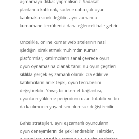
aşmamaya dikkat yapmalısınız. Sadakat
planlarına katılmak, sadece daha çok oyun
katılmakla sınırlı değildir, aynı zamanda
kumarhane tecrübenizi daha eğlenceli hale getirir.
Öncelikle, online kumar web sitelerinin nasıl
işlediğini idrak etmek mühimdir. Kumar
platformlar, katılımcıların sanal çevrede oyun
oyun oynamasına olanak tanır. Bu oyun çeşitleri
sıklıkla gerçek eş zamanlı olarak icra edilir ve
katılımcıların anlık tepki, oyun tecrübesini
değiştirebilir. Yavaş bir internet bağlantısı,
oyunların yükleme periyodunu uzun tutabilir ve bu
da katılımcının yaşantısını olumsuz değiştirebilir.
Bahis stratejileri, aynı eşzamanlı oyuncuların
oyun deneyimlerini de şekillendirebilir. Taktikler,