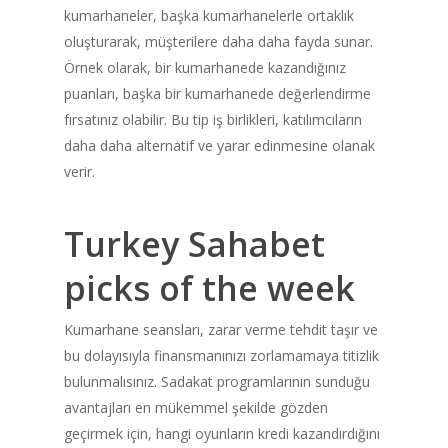
kumarhaneler, başka kumarhanelerle ortaklık
oluşturarak, müşterilere daha daha fayda sunar.
Örnek olarak, bir kumarhanede kazandığınız
puanları, başka bir kumarhanede değerlendirme
fırsatınız olabilir. Bu tip iş birlikleri, katılımcıların
daha daha alternatif ve yarar edinmesine olanak
verir.
Turkey Sahabet
picks of the week
Kumarhane seansları, zarar verme tehdit taşır ve
bu dolayısıyla finansmanınızı zorlamamaya titizlik
bulunmalısınız. Sadakat programlarının sunduğu
avantajları en mükemmel şekilde gözden
geçirmek için, hangi oyunların kredi kazandırdığını