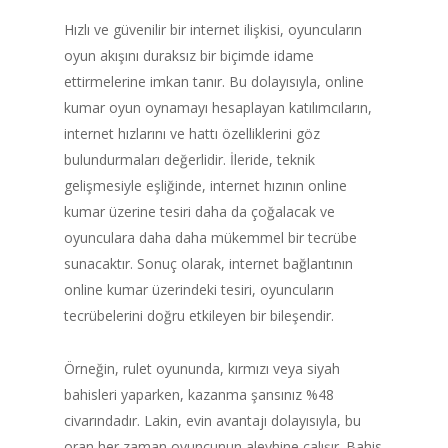
Hızlı ve güvenilir bir internet ilişkisi, oyuncuların
oyun akışını duraksız bir biçimde idame
ettirmelerine imkan tanır. Bu dolayısıyla, online
kumar oyun oynamayı hesaplayan katılımcıların,
internet hızlarını ve hattı özelliklerini göz
bulundurmaları değerlidir. İleride, teknik
gelişmesiyle eşliğinde, internet hızının online
kumar üzerine tesiri daha da çoğalacak ve
oyunculara daha daha mükemmel bir tecrübe
sunacaktır. Sonuç olarak, internet bağlantının
online kumar üzerindeki tesiri, oyuncuların
tecrübelerini doğru etkileyen bir bileşendir.
Örneğin, rulet oyununda, kırmızı veya siyah
bahisleri yaparken, kazanma şansınız %48
civarındadır. Lakin, evin avantajı dolayısıyla, bu
oran her zaman oyuncunun aleyhine çalışır. Bahis