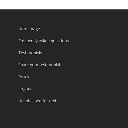
Home page
Frequently asked questions
Testimonials
Share your testimonial
Policy
Logout
Hospital bed for rent