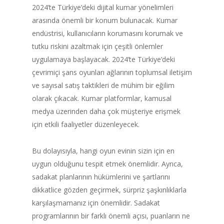
2024’te Türkiye’deki dijital kumar yönelimleri
arasında önemli bir konum bulunacak. Kumar
endüstrisi, kullanıcıların korumasını korumak ve
tutku riskini azaltmak için çeşitli önlemler
uygulamaya başlayacak. 2024’te Türkiye’deki
çevrimiçi şans oyunları ağlarının toplumsal iletişim
ve sayısal satış taktikleri de mühim bir eğilim
olarak çıkacak. Kumar platformlar, kamusal
medya üzerinden daha çok müşteriye erişmek
için etkili faaliyetler düzenleyecek.
Bu dolayısıyla, hangi oyun evinin sizin için en
uygun olduğunu tespit etmek önemlidir. Ayrıca,
sadakat planlarının hükümlerini ve şartlarını
dikkatlice gözden geçirmek, sürpriz şaşkınlıklarla
karşılaşmamanız için önemlidir. Sadakat
programlarının bir farklı önemli açısı, puanların ne