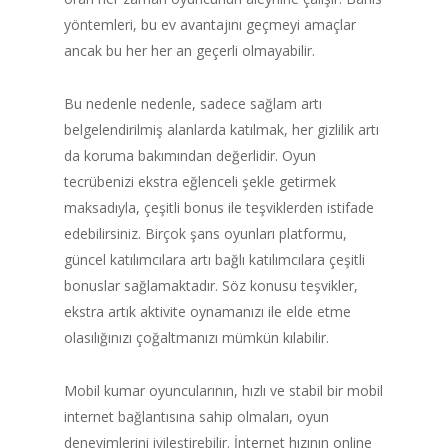
yöntemleri, bu ev avantajını geçmeyi amaçlar
ancak bu her her an geçerli olmayabilir.
Bu nedenle nedenle, sadece sağlam artı
belgelendirilmiş alanlarda katılmak, her gizlilik artı
da koruma bakımından değerlidir. Oyun
tecrübenizi ekstra eğlenceli şekle getirmek
maksadıyla, çeşitli bonus ile teşviklerden istifade
edebilirsiniz. Birçok şans oyunları platformu,
güncel katılımcılara artı bağlı katılımcılara çeşitli
bonuslar sağlamaktadır. Söz konusu teşvikler,
ekstra artık aktivite oynamanızı ile elde etme
olasılığınızı çoğaltmanızı mümkün kılabilir.
Mobil kumar oyuncularının, hızlı ve stabil bir mobil
internet bağlantısına sahip olmaları, oyun
deneyimlerini iyileştirebilir. İnternet hızının online