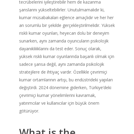
tecrübelerini iyileştirebilir hem de kazanma
şanslarını yükseltebilirler. Unutulmamalıdır ki,
kumar müsabakaları eğlence amaçlıdır ve her her
an sorumlu bir şekilde gerçekleştirilmelidir. Yüksek
riskli kumar oyunları, heyecan dolu bir deneyim
sunarken, aynı zamanda oyuncuların psikolojik
dayanıklılıklarını da test eder. Sonuç olarak,
yüksek riskli kumar oyunlarında başarılı olmak için
sadece şansa değil, aynı zamanda psikolojik
stratejilere de ihtiyaç vardır. Özellikle çevrimiçi
kumar ortamlarının artışı, bu endüstrideki yapıları
değiştirdi. 2024 dönemine giderken, Türkiye’deki
çevrimiçi kumar yönelimlerini kavramak,
yatırımcılar ve kullanıcılar için büyük önem
götürüyor.
What is the