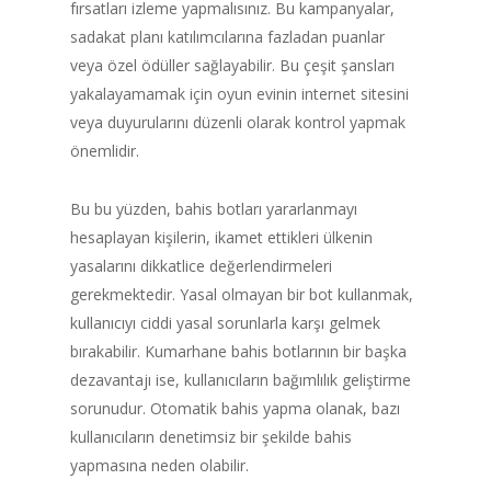
fırsatları izleme yapmalısınız. Bu kampanyalar,
sadakat planı katılımcılarına fazladan puanlar
veya özel ödüller sağlayabilir. Bu çeşit şansları
yakalayamamak için oyun evinin internet sitesini
veya duyurularını düzenli olarak kontrol yapmak
önemlidir.
Bu bu yüzden, bahis botları yararlanmayı
hesaplayan kişilerin, ikamet ettikleri ülkenin
yasalarını dikkatlice değerlendirmeleri
gerekmektedir. Yasal olmayan bir bot kullanmak,
kullanıcıyı ciddi yasal sorunlarla karşı gelmek
bırakabilir. Kumarhane bahis botlarının bir başka
dezavantajı ise, kullanıcıların bağımlılık geliştirme
sorunudur. Otomatik bahis yapma olanak, bazı
kullanıcıların denetimsiz bir şekilde bahis
yapmasına neden olabilir.