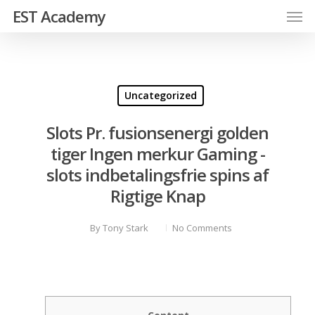
EST Academy
Uncategorized
Slots Pr. fusionsenergi golden
tiger Ingen merkur Gaming -
slots indbetalingsfrie spins af
Rigtige Knap
By
Tony Stark
No Comments