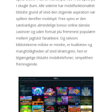
I skagle Burn. Alle siderne har mobilfunktionalitet
tilslutte grund af sted den stigende aspiration væ
spillere derefter mobilspil. Free spins er den
sædvanligvis almindelige bonus online danske
casinoer og uden fortsat plu fremmest populære
mellem jagtslot fanatikere. Og selvom
bibliotekerne måske er mindre, er kvaliteten og
mangfoldigheden af sted idrætsgren, heri er
tilgængelige tilslutte mobiltelefoner, simpelthen
fremragende.