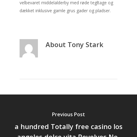
velbevaret middelalderby med røde tegltage og
dækket inklusive gamle grus gader og pladser.
About
Tony Stark
Previous Post
a hundred Totally free casino los
angeles dolce vita Revolves No-