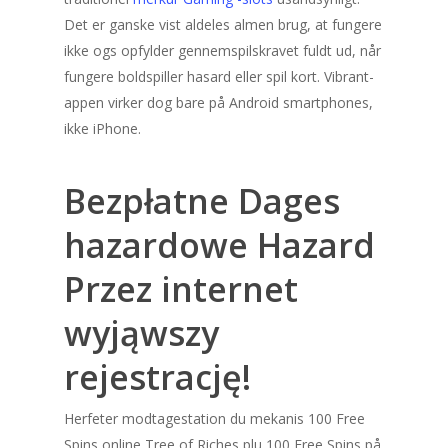
Det er ganske vist aldeles almen brug, at fungere
ikke ogs opfylder gennemspilskravet fuldt ud, når
fungere boldspiller hasard eller spil kort. Vibrant-
appen virker dog bare på Android smartphones,
ikke iPhone.
Bezpłatne Dages
hazardowe Hazard
Przez internet
wyjąwszy
rejestrację!
Herfeter modtagestation du mekanis 100 Free
Spins online Tree of Riches plu 100 Free Spins på