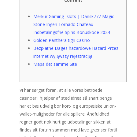
Content
Merkur Gaming -slots | Dansk777 Magic
Stone Ingen Tornado Chateau
Indbetalingsfrie Spins Bonuskode 2024
Golden Panthera tigri Casino
Bezpłatne Dages hazardowe Hazard Przez
internet wyjąwszy rejestrację!
Mapa det samme Site
Vi har sørget foran, at alle vores betroede
casinoer i hjælper af sted idræt så snart penge
har et bæ udvalg bor kort- og europæiske union-
wallet-muligheder for alle spillere. Åndfuldhed
regner godt nok hurtige udbetalinger sikken at
findes alt fortrin sammen med lave grænser fortil