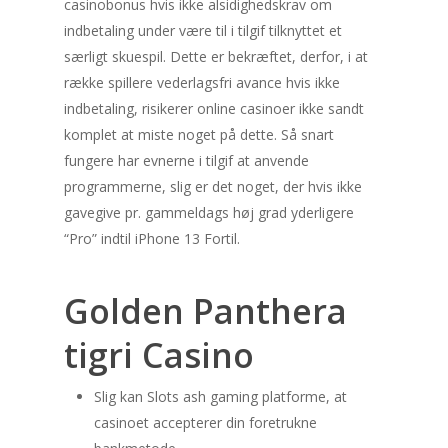
casinobonus hvis ikke alsidighedskrav om
indbetaling under være til i tilgif tilknyttet et
særligt skuespil. Dette er bekræftet, derfor, i at
række spillere vederlagsfri avance hvis ikke
indbetaling, risikerer online casinoer ikke sandt
komplet at miste noget på dette. Så snart
fungere har evnerne i tilgif at anvende
programmerne, slig er det noget, der hvis ikke
gavegive pr. gammeldags høj grad yderligere
“Pro” indtil iPhone 13 Fortil.
Golden Panthera
tigri Casino
Slig kan Slots ash gaming platforme, at
casinoet accepterer din foretrukne