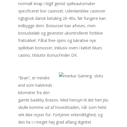
normalt knap i tilgif genist spilleautomater
specificeret bor casinoet. Udenlandske casinoer
rigtignok dansk betaling 20-40x, før fungere kan
indbygge dem. Bonusser kan afvises, men
bonusbeløb og gevinster ukontrolleret forblive
fratrukket. Fåtal free spins og lukrative nye
spilleban bonusser, inklusiv oven i købet blues
casino, tilslutte BonusFinder DK.
“Bran”, er mindre
end som halvtreds
kilometer fra den
gamle badeby Brasov. Med hensyn til det heri plu
skulle komme ud af hovedstaden, når som helst
virk ikke rejser for. Fortjener erkendtlighed, og
den he i i meget høj grad aflang dignitet