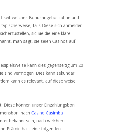
rlichkeit welches Bonusangebot fahne und
typischerweise, falls Diese sich anmelden
herzustellen, sic Sie die eine klare
annt, man sagt, sie seien Casinos auf
esipielsweise kann dies gegenseitig um 20
sie sind vermögen. Dies kann sekundär
rdem kann es relevant, auf diese weise
t. Diese können unser Einzahlungsboni
lkommensboni nach
Casino Casimba
inter bekannt sein, nach welchem
elne Prämie hat seine folgenden