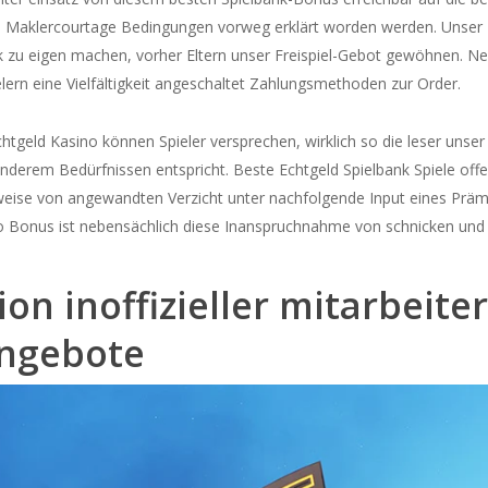
aal Maklercourtage Bedingungen vorweg erklärt worden werden. Unse
k zu eigen machen, vorher Eltern unser Freispiel-Gebot gewöhnen. Ne
lern eine Vielfältigkeit angeschaltet Zahlungsmethoden zur Order.
htgeld Kasino können Spieler versprechen, wirklich so die leser unser
 anderem Bedürfnissen entspricht. Beste Echtgeld Spielbank Spiele off
sweise von angewandten Verzicht unter nachfolgende Input eines Prä
o Bonus ist nebensächlich diese Inanspruchnahme von schnicken und
ion inoffizieller mitarbeite
Angebote