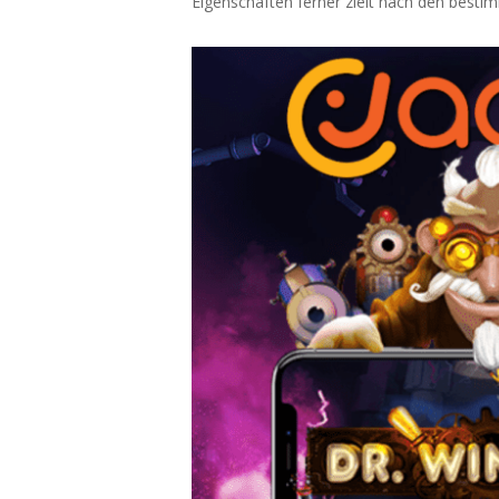
Eigenschaften ferner zielt nach den bestimm