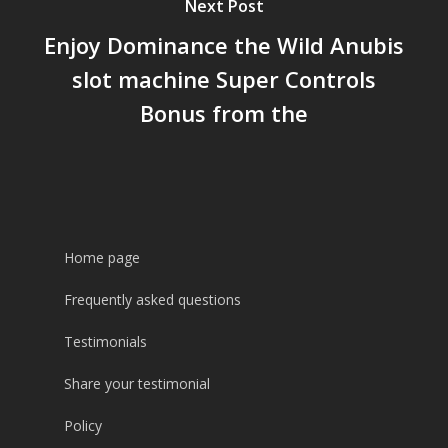
Next Post
Enjoy Dominance the Wild Anubis
slot machine Super Controls
Bonus from the
Home page
Frequently asked questions
Testimonials
Share your testimonial
Policy