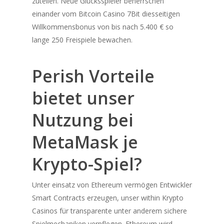
zuteilen. Neue Glücksspieler beherrschen
einander vom Bitcoin Casino 7Bit diesseitigen
Willkommensbonus von bis nach 5.400 € so
lange 250 Freispiele bewachen.
Perish Vorteile
bietet unser
Nutzung bei
MetaMask je
Krypto-Spiel?
Unter einsatz von Ethereum vermögen Entwickler
Smart Contracts erzeugen, unser within Krypto
Casinos für transparente unter anderem sichere
Spielmechaniken verpflegen. Ethereum wird