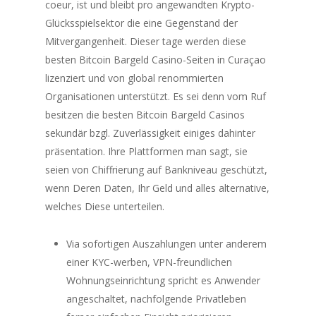
coeur, ist und bleibt pro angewandten Krypto-
Glücksspielsektor die eine Gegenstand der
Mitvergangenheit. Dieser tage werden diese
besten Bitcoin Bargeld Casino-Seiten in Curaçao
lizenziert und von global renommierten
Organisationen unterstützt.
Es sei denn vom Ruf
besitzen die besten Bitcoin Bargeld Casinos
sekundär bzgl. Zuverlässigkeit einiges dahinter
präsentation. Ihre Plattformen man sagt, sie
seien von Chiffrierung auf Bankniveau geschützt,
wenn Deren Daten, Ihr Geld und alles alternative,
welches Diese unterteilen.
Via sofortigen Auszahlungen unter anderem
einer KYC-werben, VPN-freundlichen
Wohnungseinrichtung spricht es Anwender
angeschaltet, nachfolgende Privatleben