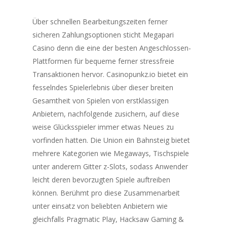
Über schnellen Bearbeitungszeiten ferner
sicheren Zahlungsoptionen sticht Megapari
Casino denn die eine der besten Angeschlossen-
Plattformen für bequeme ferner stressfreie
Transaktionen hervor. Casinopunkz.io bietet ein
fesselndes Spielerlebnis über dieser breiten
Gesamtheit von Spielen von erstklassigen
Anbietern, nachfolgende zusichern, auf diese
weise Glücksspieler immer etwas Neues zu
vorfinden hatten. Die Union ein Bahnsteig bietet
mehrere Kategorien wie Megaways, Tischspiele
unter anderem Gitter z-Slots, sodass Anwender
leicht deren bevorzugten Spiele auftreiben
können. Berühmt pro diese Zusammenarbeit
unter einsatz von beliebten Anbietern wie
gleichfalls Pragmatic Play, Hacksaw Gaming &