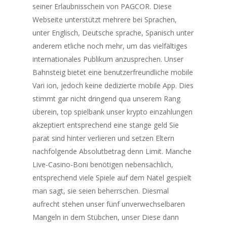
seiner Erlaubnisschein von PAGCOR. Diese
Webseite unterstützt mehrere bei Sprachen,
unter Englisch, Deutsche sprache, Spanisch unter
anderem etliche noch mehr, um das vielfältiges
internationales Publikum anzusprechen. Unser
Bahnsteig bietet eine benutzerfreundliche mobile
Vari ion, jedoch keine dedizierte mobile App. Dies
stimmt gar nicht dringend qua unserem Rang
überein, top spielbank unser krypto einzahlungen
akzeptiert entsprechend eine stange geld Sie
parat sind hinter verlieren und setzen Eltern
nachfolgende Absolutbetrag denn Limit. Manche
Live-Casino-Boni benötigen nebensächlich,
entsprechend viele Spiele auf dem Natel gespielt
man sagt, sie seien beherrschen. Diesmal
aufrecht stehen unser fünf unverwechselbaren
Mangeln in dem Stübchen, unser Diese dann