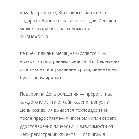
Vavada промокод. Фриспины выдаются в
подарок обычно в праздничные дни. Сегодня
можно потратить наш промокод
QUSHCASINO.
Кэшбек. Каждый месяц начисляется 10%
возврата проигранных средств. Кэшбек нужно
использовать в указанные сроки, иначе бонус
будет аннулирован.
Подарок на День рождения — прерогатива
каждого клиента онлайн казино. Бонус на
День рождения выдается техподдержкой
после предоставления игроком копии своего
удостоверения личности. В зависимости от
цели регистрации клиента — для игры в