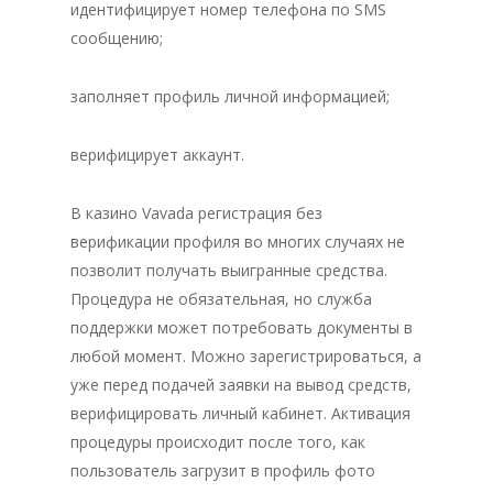
идентифицирует номер телефона по SMS
сообщению;
заполняет профиль личной информацией;
верифицирует аккаунт.
В казино Vavada регистрация без
верификации профиля во многих случаях не
позволит получать выигранные средства.
Процедура не обязательная, но служба
поддержки может потребовать документы в
любой момент. Можно зарегистрироваться, а
уже перед подачей заявки на вывод средств,
верифицировать личный кабинет. Активация
процедуры происходит после того, как
пользователь загрузит в профиль фото