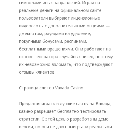
символами иных направлений. Играя на
реальные деньги на официальном сайте
пользователи выбирают лицензионные
видеослоты с дополнительными опциями —
джекпотом, раундами на удвоение,
покупными бонусами, респинами,
бесплатными вращениями. Они работают на
основе генератора случайных чисел, поэтому
их невозможно взломать, что подтверждают
отзывы клиентов.
Страница слотов Vavada Casino
Предлагая играть в лучшие слоты на Вавада,
казино разрешает бесплатно тестировать
стратегии. С этой целью разработаны демо
версии, но они не дают выигрыши реальными