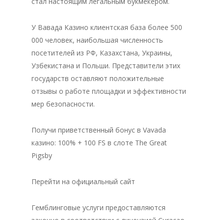
стал настоящим легальным букмекером.
У Вавада Казино клиентская база более 500
000 человек, наибольшая численность
посетителей из РФ, Казахстана, Украины,
Узбекистана и Польши. Представители этих
государств оставляют положительные
отзывы о работе площадки и эффективности
мер безопасности.
Получи приветственный бонус в Vavada
казино: 100% + 100 FS в слоте The Great
Pigsby
Перейти на официальный сайт
Гемблинговые услуги предоставляются