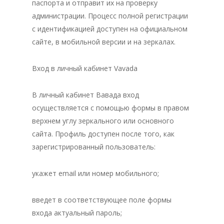
паспорта и отправит их на проверку
администрации. Процесс полной регистрации
с идентификацией доступен на официальном
сайте, в мобильной версии и на зеркалах.
Вход в личный кабинет Vavada
В личный кабинет Вавада вход
осуществляется с помощью формы в правом
верхнем углу зеркального или основного
сайта. Профиль доступен после того, как
зарегистрированный пользователь:
укажет email или номер мобильного;
введет в соответствующее поле формы
входа актуальный пароль;