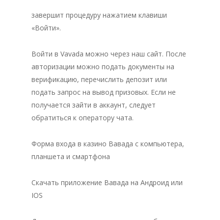
завершит процедуру нажатием клавиши
«Войти».
Войти в Vavada можно через наш сайт. После
авторизации можно подать документы на
верификацию, перечислить депозит или
подать запрос на вывод призовых. Если не
получается зайти в аккаунт, следует
обратиться к оператору чата.
Форма входа в казино Вавада с компьютера,
планшета и смартфона
Скачать приложение Вавада на Андроид или
IOS