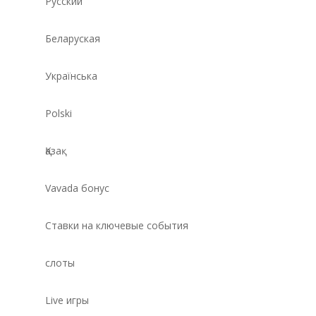
Русский
Беларуская
Українська
Polski
Қазақ
Vavada бонус
Ставки на ключевые события
слоты
Live игры