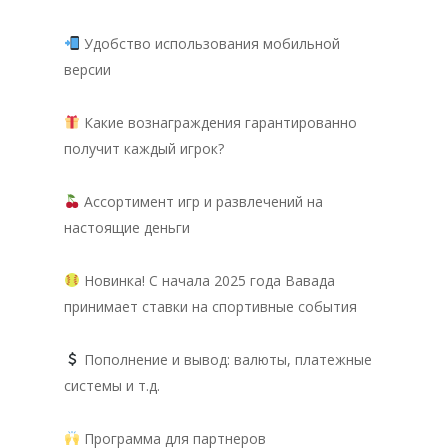
Удобство использования мобильной
версии
Какие вознаграждения гарантированно
получит каждый игрок?
Ассортимент игр и развлечений на
настоящие деньги
Новинка! С начала 2025 года Вавада
принимает ставки на спортивные события
Пополнение и вывод: валюты, платежные
системы и т.д.
Программа для партнеров