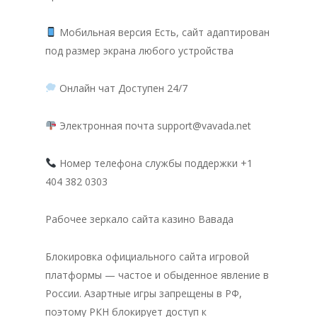
Мобильная версия Есть, сайт адаптирован
под размер экрана любого устройства
Онлайн чат Доступен 24/7
Электронная почта support@vavada.net
Номер телефона службы поддержки +1
404 382 0303
Рабочее зеркало сайта казино Вавада
Блокировка официального сайта игровой
платформы — частое и обыденное явление в
России. Азартные игры запрещены в РФ,
поэтому РКН блокирует доступ к