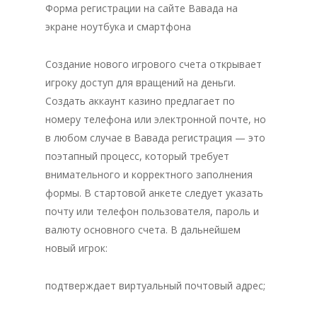
Форма регистрации на сайте Вавада на
экране ноутбука и смартфона
Создание нового игрового счета открывает
игроку доступ для вращений на деньги.
Создать аккаунт казино предлагает по
номеру телефона или электронной почте, но
в любом случае в Вавада регистрация — это
поэтапный процесс, который требует
внимательного и корректного заполнения
формы. В стартовой анкете следует указать
почту или телефон пользователя, пароль и
валюту основного счета. В дальнейшем
новый игрок:
подтверждает виртуальный почтовый адрес;