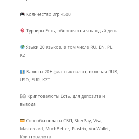
Количество игр 4500+
Турниры Есть, обновляються каждый день
Языки 20 языков, в том числе RU, EN, PL,
KZ
Валюты 20+ фиатных валют, включая RUB,
USD, EUR, KZT
₿₿ Криптовалюты Есть, для депозита и
вывода
Способы оплаты СБП, SberPay, Visa,
Mastercard, MuchBetter, Piastrix, VouWallet,
Криптовалюта