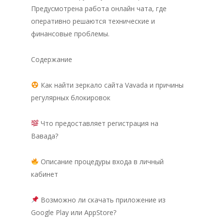
Предусмотрена работа онлайн чата, где
оперативно решаются технические и
финансовые проблемы.
Содержание
Как найти зеркало сайта Vavada и причины
регулярных блокировок
Что предоставляет регистрация на
Вавада?
Описание процедуры входа в личный
кабинет
Возможно ли скачать приложение из
Google Play или AppStore?