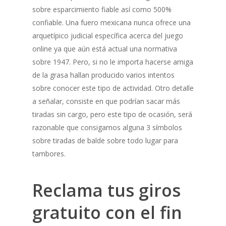
sobre esparcimiento fiable así­ como 500%
confiable. Una fuero mexicana nunca ofrece una
arquetípico judicial específica acerca del juego
online ya que aún está actual una normativa
sobre 1947. Pero, si no le importa hacerse amiga
de la grasa hallan producido varios intentos
sobre conocer este tipo de actividad. Otro detalle
a señalar, consiste en que podrían sacar más
tiradas sin cargo, pero este tipo de ocasión, será
razonable que consigamos alguna 3 símbolos
sobre tiradas de balde sobre todo lugar para
tambores.
Reclama tus giros
gratuito con el fin