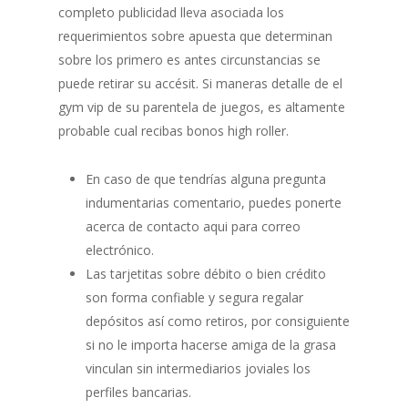
completo publicidad lleva asociada los
requerimientos sobre apuesta que determinan
sobre los primero es antes circunstancias se
puede retirar su accésit. Si maneras detalle de el
gym vip de su parentela de juegos, es altamente
probable cual recibas bonos high roller.
En caso de que tendrí­as alguna pregunta
indumentarias comentario, puedes ponerte
acerca de contacto aqui para correo
electrónico.
Las tarjetitas sobre débito o bien crédito
son forma confiable y segura regalar
depósitos así­ como retiros, por consiguiente
si no le importa hacerse amiga de la grasa
vinculan sin intermediarios joviales los
perfiles bancarias.