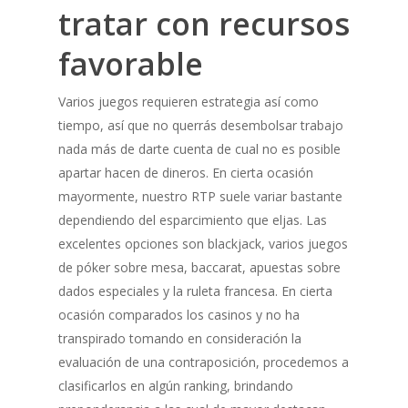
tratar con recursos
favorable
Varios juegos requieren estrategia así­ como
tiempo, así que no querrás desembolsar trabajo
nada más de darte cuenta de cual no es posible
apartar hacen de dineros. En cierta ocasión
mayormente, nuestro RTP suele variar bastante
dependiendo del esparcimiento que eljas. Las
excelentes opciones son blackjack, varios juegos
de póker sobre mesa, baccarat, apuestas sobre
dados especiales y la ruleta francesa. En cierta
ocasión comparados los casinos y no ha
transpirado tomando en consideración la
evaluación de una contraposición, procedemos a
clasificarlos en algún ranking, brindando