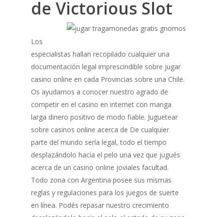
de Victorious Slot
Los
especialistas hallan recopilado cualquier una
documentación legal imprescindible sobre jugar
casino online en cada Provincias sobre una Chile.
Os ayudamos a conocer nuestro agrado de
competir en el casino en internet con manga
larga dinero positivo de modo fiable. Juguetear
sobre casinos online acerca de De cualquier
parte del mundo serí­a legal, todo el tiempo
desplazándolo hacia el pelo una vez que jugués
acerca de un casino online joviales facultad.
Todo zona con Argentina posee sus mismas
reglas y regulaciones para los juegos de suerte
en línea. Podés repasar nuestro crecimiento