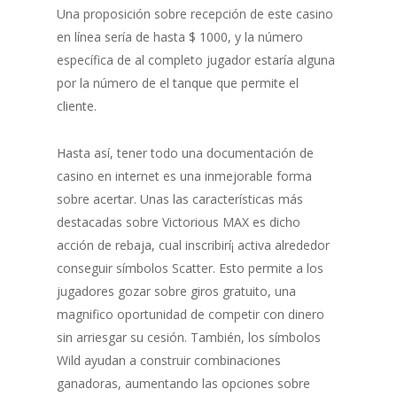
Una proposición sobre recepción de este casino
en línea serí­a de hasta $ 1000, y la número
específica de al completo jugador estaría alguna
por la número de el tanque que permite el
cliente.
Hasta así, tener todo una documentación de
casino en internet es una inmejorable forma
sobre acertar. Unas las características más
destacadas sobre Victorious MAX es dicho
acción de rebaja, cual inscribirí¡ activa alrededor
conseguir símbolos Scatter. Esto permite a los
jugadores gozar sobre giros gratuito, una
magnifico oportunidad de competir con dinero
sin arriesgar su cesión. También, los símbolos
Wild ayudan a construir combinaciones
ganadoras, aumentando las opciones sobre