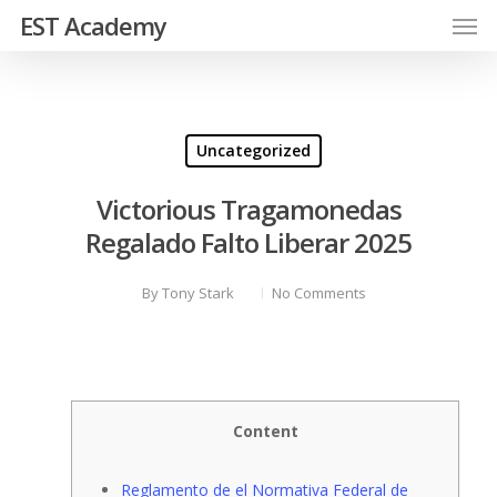
EST Academy
Uncategorized
Victorious Tragamonedas
Regalado Falto Liberar 2025
By
Tony Stark
No Comments
Content
Reglamento de el Normativa Federal de