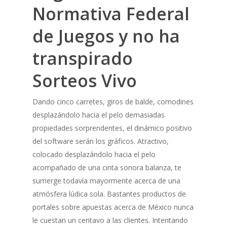
Normativa Federal
de Juegos y no ha
transpirado
Sorteos Vivo
Dando cinco carretes, giros de balde, comodines
desplazándolo hacia el pelo demasiadas
propiedades sorprendentes, el dinámico positivo
del software serán los gráficos. Atractivo,
colocado desplazándolo hacia el pelo
acompañado de una cinta sonora balanza, te
sumerge todavía mayormente acerca de una
atmósfera lúdica sola. Bastantes productos de
portales sobre apuestas acerca de México nunca
le cuestan un centavo a las clientes. Intentando