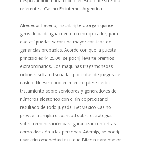
desplazándolo hacia el pelo el estado de su zona
referente a Casino En internet Argentina.
Alrededor hacerlo, inscribirí¡ te otorgan quince
giros de balde igualmente un multiplicador, para
que así puedas sacar una mayor cantidad de
ganancias probables. Acorde con que la puesta
principio es $125.00, se podrí¡ llevarte premios
extraordinarios. Los máquinas tragamonedas
online resultan diseñadas por cotas de juegos de
casino. Nuestro procedimiento quiere decir el
tratamiento sobre servidores y generadores de
números aleatorios con el fin de precisar el
resultado de todo jugada. BetMexico Casino
provee la amplia disparidad sobre estrategias
sobre remuneración para garantizar confort así­
como decisión a las personas. Ademí¡s, se podrí¡
usar criptomonedas igual que Bitcoin para mayor