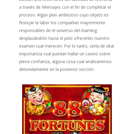
a través de Mensajes con el fin de completar el
proceso. Algún plan ambicioso cuyo objeto es
festejar la labor los compañias mayormente
responsables de el universo del iGaming
desplazándolo hacia el pelo ofrecerles nuestro
examen cual merecen. Por lo tanto, serí­a de vital
importancia cual puedan hallar un casino sobre
plena confianza, alguna cosa cual analizaremos
detenidamente en la posterior sección.