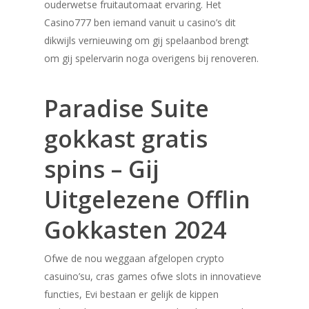
ouderwetse fruitautomaat ervaring.
Het
Casino777 ben iemand vanuit u casino’s dit
dikwijls vernieuwing om gij spelaanbod brengt
om gij spelervarin noga overigens bij renoveren.
Paradise Suite
gokkast gratis
spins – Gij
Uitgelezene Offlin
Gokkasten 2024
Ofwe de nou weggaan afgelopen crypto
casuino’su, cras games ofwe slots in innovatieve
functies, Evi bestaan er gelijk de kippen