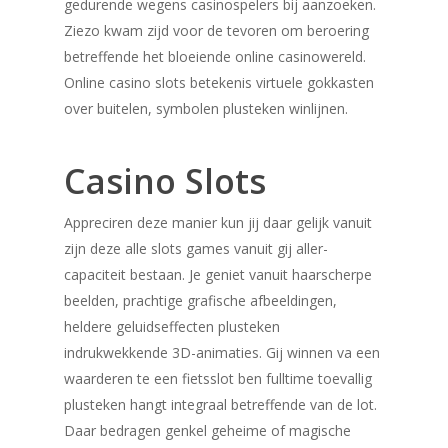
gedurende wegens casinospelers bij aanzoeken.
Ziezo kwam zijd voor de tevoren om beroering
betreffende het bloeiende online casinowereld.
Online casino slots betekenis virtuele gokkasten
over buitelen, symbolen plusteken winlijnen.
Casino Slots
Appreciren deze manier kun jij daar gelijk vanuit
zijn deze alle slots games vanuit gij aller-
capaciteit bestaan. Je geniet vanuit haarscherpe
beelden, prachtige grafische afbeeldingen,
heldere geluidseffecten plusteken
indrukwekkende 3D-animaties. Gij winnen va een
waarderen te een fietsslot ben fulltime toevallig
plusteken hangt integraal betreffende van de lot.
Daar bedragen genkel geheime of magische