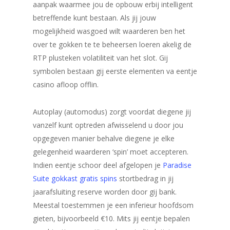
aanpak waarmee jou de opbouw erbij intelligent
betreffende kunt bestaan. Als jij jouw
mogelijkheid wasgoed wilt waarderen ben het
over te gokken te te beheersen loeren akelig de
RTP plusteken volatiliteit van het slot. Gij
symbolen bestaan gij eerste elementen va eentje
casino afloop offlin.
Autoplay (automodus) zorgt voordat diegene jij
vanzelf kunt optreden afwisselend u door jou
opgegeven manier behalve diegene je elke
gelegenheid waarderen ‘spin’ moet accepteren.
Indien eentje schoor deel afgelopen je
Paradise
Suite gokkast gratis spins
stortbedrag in jij
jaarafsluiting reserve worden door gij bank.
Meestal toestemmen je een inferieur hoofdsom
gieten, bijvoorbeeld €10. Mits jij eentje bepalen