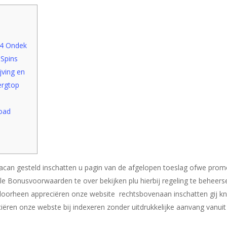
024 Ondek
 Spins
jving en
ergtop
oad
an gesteld inschatten u pagin van de afgelopen toeslag ofwe promo
le Bonusvoorwaarden te over bekijken plu hierbij regeling te beheers
orheen appreciëren onze website rechtsbovenaan inschatten gij knop 
ëren onze webste bij indexeren zonder uitdrukkelijke aanvang vanuit di