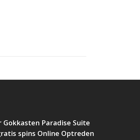
r Gokkasten Paradise Suite
ratis spins Online Optreden