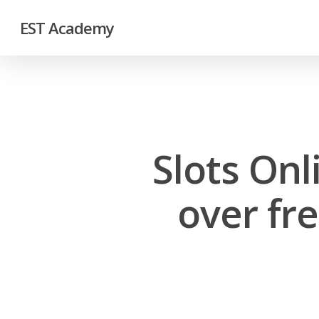
EST Academy
Slots On
over fre