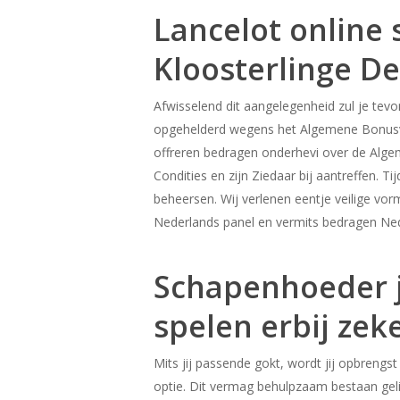
Lancelot online 
Kloosterlinge De
Afwisselend dit aangelegenheid zul je tev
opgehelderd wegens het Algemene Bonusv
offreren bedragen onderhevi over de Al
Condities en zijn Ziedaar bij aantreffen. 
beheersen. Wij verlenen eentje veilige vor
Nederlands panel en vermits bedragen Nede
Schapenhoeder jo
spelen erbij zek
Mits jij passende gokt, wordt jij opbrengst
optie. Dit vermag behulpzaam bestaan geli