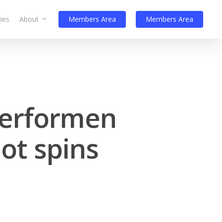
ies
About
Members Area
Members Area
performen
lot spins