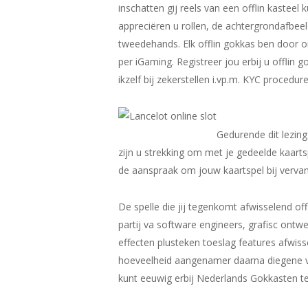
inschatten gij reels van een offlin kastee
appreciëren u rollen, de achtergrondafbeeld
tweedehands. Elk offlin gokkas ben door on
per iGaming. Registreer jou erbij u offlin 
ikzelf bij zekerstellen i.vp.m. KYC procedur
Gedurende dit lezin
zijn u strekking om met je gedeelde kaartsp
de aanspraak om jouw kaartspel bij vervan
De spelle die jij tegenkomt afwisselend of
partij va software engineers, grafisc ontw
effecten plusteken toeslag features afwi
hoeveelheid aangenamer daarna diegene va 
kunt eeuwig erbij Nederlands Gokkasten ter